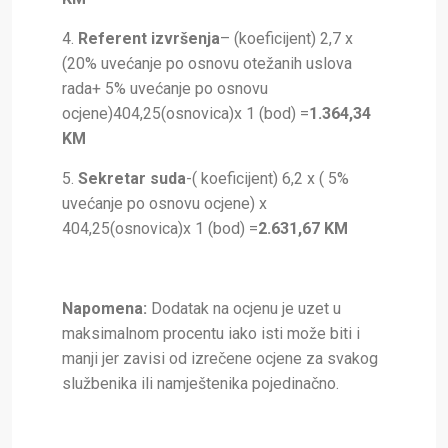
4.
Referent izvršenja
– (koeficijent) 2,7 x
(20% uvećanje po osnovu otežanih uslova
rada+ 5% uvećanje po osnovu
ocjene)404,25(osnovica)x 1 (bod) =
1.364,34
KM
5.
Sekretar suda
-( koeficijent) 6,2 x ( 5%
uvećanje po osnovu ocjene) x
404,25(osnovica)x 1 (bod) =
2.631,67 KM
Napomena:
Dodatak na ocjenu je uzet u
maksimalnom procentu iako isti može biti i
manji jer zavisi od izrečene ocjene za svakog
službenika ili namještenika pojedinačno.