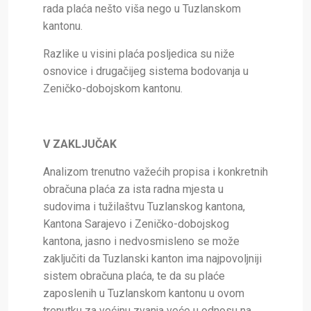
rada plaća nešto viša nego u Tuzlanskom
kantonu.
Razlike u visini plaća posljedica su niže
osnovice i drugačijeg sistema bodovanja u
Zeničko-dobojskom kantonu.
V ZAKLJUČAK
Analizom trenutno važećih propisa i konkretnih
obračuna plaća za ista radna mjesta u
sudovima i tužilaštvu Tuzlanskog kantona,
Kantona Sarajevo i Zeničko-dobojskog
kantona, jasno i nedvosmisleno se može
zaključiti da Tuzlanski kanton ima najpovoljniji
sistem obračuna plaća, te da su plaće
zaposlenih u Tuzlanskom kantonu u ovom
trenutku za većinu zvanja veće u odnosu na