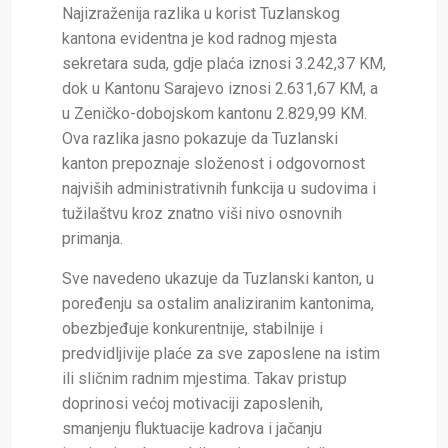
Najizraženija razlika u korist Tuzlanskog
kantona evidentna je kod radnog mjesta
sekretara suda, gdje plaća iznosi 3.242,37 KM,
dok u Kantonu Sarajevo iznosi 2.631,67 KM, a
u Zeničko-dobojskom kantonu 2.829,99 KM.
Ova razlika jasno pokazuje da Tuzlanski
kanton prepoznaje složenost i odgovornost
najviših administrativnih funkcija u sudovima i
tužilaštvu kroz znatno viši nivo osnovnih
primanja.
Sve navedeno ukazuje da Tuzlanski kanton, u
poređenju sa ostalim analiziranim kantonima,
obezbjeđuje konkurentnije, stabilnije i
predvidljivije plaće za sve zaposlene na istim
ili sličnim radnim mjestima. Takav pristup
doprinosi većoj motivaciji zaposlenih,
smanjenju fluktuacije kadrova i jačanju