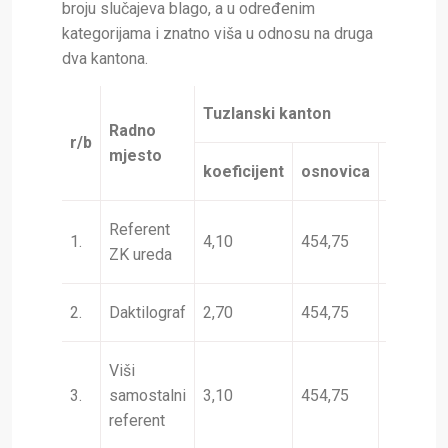
broju slučajeva blago, a u određenim
kategorijama i znatno viša u odnosu na druga
dva kantona.
Tuzlanski kanton
Radno
r/b
mjesto
koeficijent
osnovica
bod
u
Referent
1.
4,10
454,75
1,15
2
ZK ureda
2.
Daktilograf
2,70
454,75
1,15
1
Viši
3.
samostalni
3,10
454,75
1,15
1
referent