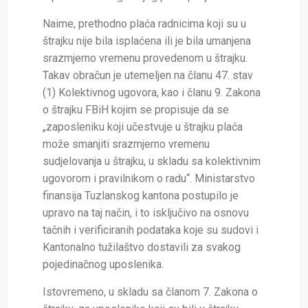
Naime, prethodno plaća radnicima koji su u
štrajku nije bila isplaćena ili je bila umanjena
srazmjerno vremenu provedenom u štrajku.
Takav obračun je utemeljen na članu 47. stav
(1) Kolektivnog ugovora, kao i članu 9. Zakona
o štrajku FBiH kojim se propisuje da se
„zaposleniku koji učestvuje u štrajku plaća
može smanjiti srazmjerno vremenu
sudjelovanja u štrajku, u skladu sa kolektivnim
ugovorom i pravilnikom o radu“. Ministarstvo
finansija Tuzlanskog kantona postupilo je
upravo na taj način, i to isključivo na osnovu
tačnih i verificiranih podataka koje su sudovi i
Kantonalno tužilaštvo dostavili za svakog
pojedinačnog uposlenika.
Istovremeno, u skladu sa članom 7. Zakona o