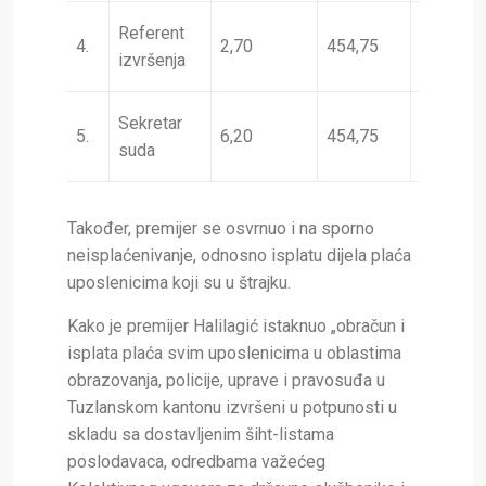
Referent
4.
2,70
454,75
1,15
1
izvršenja
Sekretar
5.
6,20
454,75
1,15
3
suda
Također, premijer se osvrnuo i na sporno
neisplaćenivanje, odnosno isplatu dijela plaća
uposlenicima koji su u štrajku.
Kako je premijer Halilagić istaknuo „obračun i
isplata plaća svim uposlenicima u oblastima
obrazovanja, policije, uprave i pravosuđa u
Tuzlanskom kantonu izvršeni u potpunosti u
skladu sa dostavljenim šiht-listama
poslodavaca, odredbama važećeg