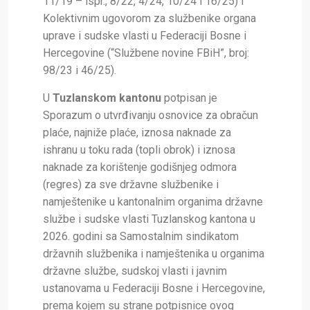
11/19 – ispr., 8/22, 4/24, 10/24 i 16/25) i
Kolektivnim ugovorom za službenike organa
uprave i sudske vlasti u Federaciji Bosne i
Hercegovine (“Službene novine FBiH”, broj:
98/23 i 46/25).
U
Tuzlanskom kantonu
potpisan je
Sporazum
o utvrđivanju osnovice za obračun
plaće, najniže plaće, iznosa naknade za
ishranu u toku rada (topli obrok) i iznosa
naknade za korištenje godišnjeg odmora
(regres) za sve državne službenike i
namještenike u kantonalnim organima državne
službe i sudske vlasti Tuzlanskog kantona u
2026. godini sa
Samostalnim sindikatom
državnih službenika i namještenika u organima
državne službe, sudskoj vlasti i javnim
ustanovama u Federaciji Bosne i Hercegovine,
prema kojem su strane potpisnice ovog