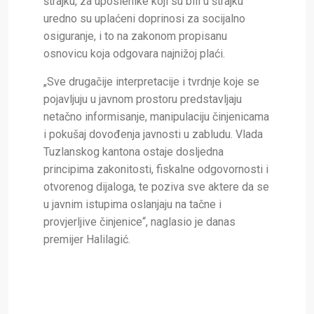
štrajku, za uposlenike koji su bili u štrajku
uredno su uplaćeni doprinosi za socijalno
osiguranje, i to na zakonom propisanu
osnovicu koja odgovara najnižoj plaći.
„Sve drugačije interpretacije i tvrdnje koje se
pojavljuju u javnom prostoru predstavljaju
netačno informisanje, manipulaciju činjenicama
i pokušaj dovođenja javnosti u zabludu. Vlada
Tuzlanskog kantona ostaje dosljedna
principima zakonitosti, fiskalne odgovornosti i
otvorenog dijaloga, te poziva sve aktere da se
u javnim istupima oslanjaju na tačne i
provjerljive činjenice“, naglasio je danas
premijer Halilagić.