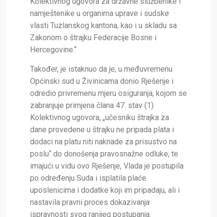
Kolektivnog ugovora za državne službenike i
namještenike u organima uprave i sudske
vlasti Tuzlanskog kantona, kao i u skladu sa
Zakonom o štrajku Federacije Bosne i
Hercegovine.“
Također, je istaknuo da je, u međuvremenu
Općinski sud u Živinicama donio Rješenje i
odredio privremenu mjeru osiguranja, kojom se
zabranjuje primjena člana 47. stav (1)
Kolektivnog ugovora, „učesniku štrajka za
dane provedene u štrajku ne pripada plata i
dodaci na platu niti naknade za prisustvo na
poslu“ do donošenja pravosnažne odluke, te
imajući u vidu ovo Rješenje, Vlada je postupila
po određenju Suda i isplatila plaće
uposlenicima i dodatke koji im pripadaju, ali i
nastavila pravni proces dokazivanja
ispravnosti svog ranijeg postupanja.