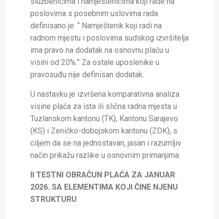
službenicima i namještenicima koji rade na
poslovima s posebnim uslovima rada
definisano je: “ Namještenik koji radi na
radnom mjestu i poslovima sudskog izvršitelja
ima pravo na dodatak na osnovnu plaću u
visini od 20%.” Za ostale uposlenike u
pravosuđu nije definisan dodatak.
U nastavku je izvršena komparativna analiza
visine plaća za ista ili slična radna mjesta u
Tuzlanskom kantonu (TK), Kantonu Sarajevo
(KS) i Zeničko-dobojskom kantonu (ZDK), s
ciljem da se na jednostavan, jasan i razumljiv
način prikažu razlike u osnovnim primanjima.
II TESTNI OBRAČUN PLAĆA ZA JANUAR
2026. SA ELEMENTIMA KOJI ČINE NJENU
STRUKTURU