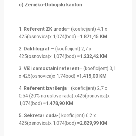
c) Zeničko-Dobojski kanton
1.
Referent ZK ureda
– (koeficijent) 4,1 x
425(osnovica)x 1,074(bod) =
1.871,45 KM
2.
Daktilograf
– (koeficijent) 2,7 x
425(osnovica)x 1,074(bod) =
1.232,42 KM
3.
Viši samostalni referent
– (koeficijent) 3,1
x 425(osnovica)x 1,74bod) =
1.415,00 KM
4.
Referent izvršenja
– (koeficijent) 2,7 x
0,54 (20% na uslove rada) x425(osnovica)x
1,074(bod) =
1.478,90 KM
5. Sekretar suda
-( koeficijent) 6,2 x
425(osnovica)x 1,074(bod) =
2.829,99 KM