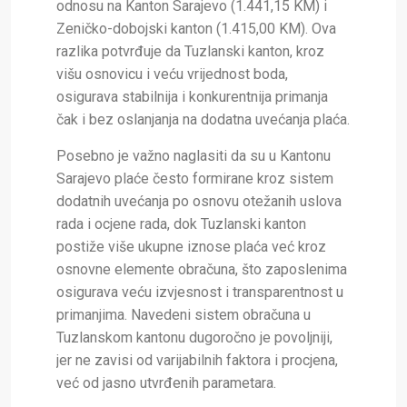
odnosu na Kanton Sarajevo (1.441,15 KM) i
Zeničko-dobojski kanton (1.415,00 KM). Ova
razlika potvrđuje da Tuzlanski kanton, kroz
višu osnovicu i veću vrijednost boda,
osigurava stabilnija i konkurentnija primanja
čak i bez oslanjanja na dodatna uvećanja plaća.
Posebno je važno naglasiti da su u Kantonu
Sarajevo plaće često formirane kroz sistem
dodatnih uvećanja po osnovu otežanih uslova
rada i ocjene rada, dok Tuzlanski kanton
postiže više ukupne iznose plaća već kroz
osnovne elemente obračuna, što zaposlenima
osigurava veću izvjesnost i transparentnost u
primanjima. Navedeni sistem obračuna u
Tuzlanskom kantonu dugoročno je povoljniji,
jer ne zavisi od varijabilnih faktora i procjena,
već od jasno utvrđenih parametara.