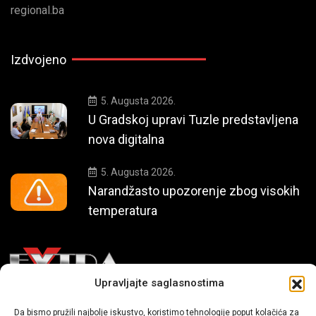
regional.ba
Izdvojeno
5. Augusta 2026.
U Gradskoj upravi Tuzle predstavljena
nova digitalna
5. Augusta 2026.
Narandžasto upozorenje zbog visokih
temperatura
Upravljajte saglasnostima
Mi smo moderni portal zabavnog karaktera koji donosi vijesti i
Da bismo pružili najbolje iskustvo, koristimo tehnologije poput kolačića za