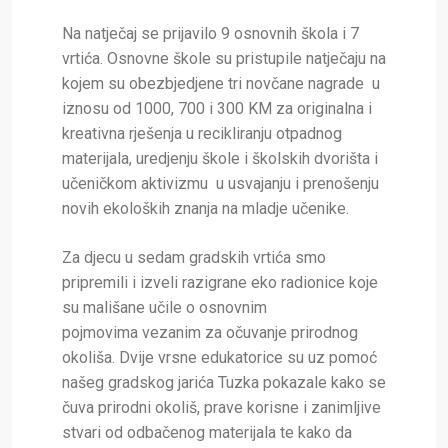
Na natječaj se prijavilo 9 osnovnih škola i 7
vrtića. Osnovne škole su pristupile natječaju na
kojem su obezbjedjene tri novčane nagrade u
iznosu od 1000, 700 i 300 KM za originalna i
kreativna rješenja u recikliranju otpadnog
materijala, uredjenju škole i školskih dvorišta i
učeničkom aktivizmu u usvajanju i prenošenju
novih ekoloških znanja na mladje učenike.
Za djecu u sedam gradskih vrtića smo
pripremili i izveli razigrane eko radionice koje
su mališane učile o osnovnim
pojmovima vezanim za očuvanje prirodnog
okoliša. Dvije vrsne edukatorice su uz pomoć
našeg gradskog jarića Tuzka pokazale kako se
čuva prirodni okoliš, prave korisne i zanimljive
stvari od odbačenog materijala te kako da