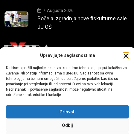
7. Augusta 2026.
Počela izgradnja nove fiskulturne sale
JU OŠ
Upravljajte saglasnostima
Da bismo pružili najbolje iskustvo, koristimo tehnologije poput kolačića za
Mi smo moderni portal zabavnog karaktera koji donosi vijesti i
čuvanje i/ili pristup informacijama o uređaju. Saglasnost sa ovim
priče iz života, svijeta showbiza, lifestyle-a i popularne kulture.
tehnologijama će nam omogućiti da obrađujemo podatke kao što su
ponašanje pri pregledanju ili jedinstveni ID-ovi na ovoj veb lokaciji.
Nepristanak ili povlačenje saglasnosti može negativno uticati na
određene karakteristike i funkcije.
Prihvati
Odbij
Sva prava zadržana | extra.ba by profm.ba