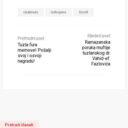
istaknuto
Izdvojeno
Scroll
Sljedeći post
Prethodni post
Ramazanska
Tuzla fura
poruka muftije
memove! Pošalji
tuzlanskog dr.
svoj i osvoji
Vahid-ef.
nagradu!
Fazlovića
Pretraži članak