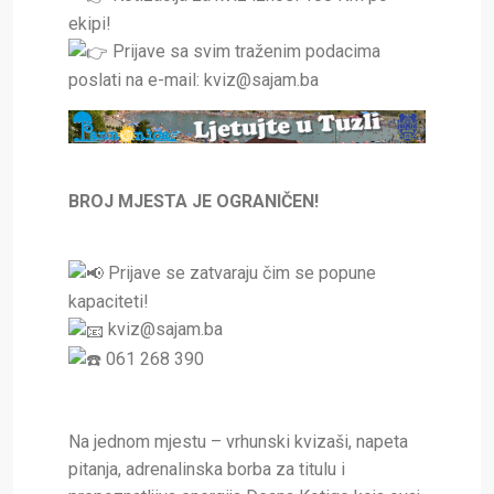
ekipi!
Prijave sa svim traženim podacima
poslati na e-mail: kviz@sajam.ba
BROJ MJESTA JE OGRANIČEN!
Prijave se zatvaraju čim se popune
kapaciteti!
kviz@sajam.ba
061 268 390
Na jednom mjestu – vrhunski kvizaši, napeta
pitanja, adrenalinska borba za titulu i