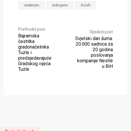
istaknuto
Izdvojeno
Scroll
Prethodni post
Sljedeći post
Bajramska
Svjetski dan šuma:
čestitka
20.000 sadnica za
gradonačelnika
20 godina
Tuzle i
poslovanja
predsjedavajuće
kompanije Nestlé
Gradskog vijeća
u BiH
Tuzle