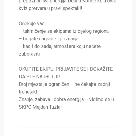
prepoznatljiva energija Deana Kotige koja ovaj
kviz pretvara u pravi spektakl!
Očekuje vas:
– takmičenje sa ekipama iz cijelog regiona
– bogate nagrade i priznanja
– kao i do sada, atmosfera koju nećete
zaboraviti
OKUPITE EKIPU, PRIJAVITE SE I DOKAŽITE
DA STE NAJBOLJI!
Broj mjesta je ograničen – ne čekajte zadnji
trenutak!
Znanje, zabava i dobra energija – vidimo se u
SKPC Mejdan Tuzla!