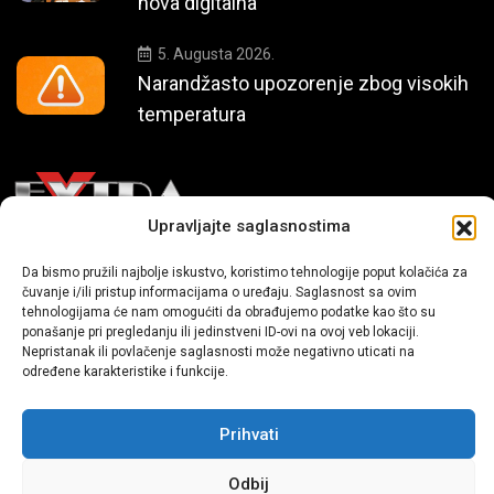
nova digitalna
5. Augusta 2026.
Narandžasto upozorenje zbog visokih
temperatura
Upravljajte saglasnostima
Mi smo moderni portal zabavnog karaktera koji donosi vijesti i
Da bismo pružili najbolje iskustvo, koristimo tehnologije poput kolačića za
čuvanje i/ili pristup informacijama o uređaju. Saglasnost sa ovim
priče iz života, svijeta showbiza, lifestyle-a i popularne kulture.
tehnologijama će nam omogućiti da obrađujemo podatke kao što su
ponašanje pri pregledanju ili jedinstveni ID-ovi na ovoj veb lokaciji.
Nepristanak ili povlačenje saglasnosti može negativno uticati na
određene karakteristike i funkcije.
Prihvati
Sva prava zadržana | extra.ba by profm.ba
Odbij