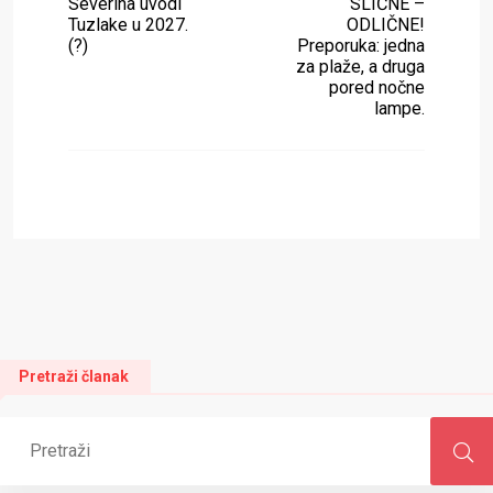
Severina uvodi
SLIČNE –
Tuzlake u 2027.
ODLIČNE!
(?)
Preporuka: jedna
za plaže, a druga
pored nočne
lampe.
Pretraži članak