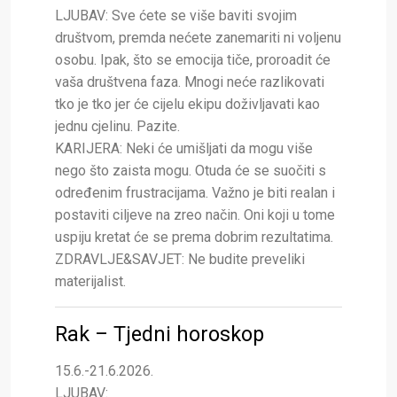
LJUBAV: Sve ćete se više baviti svojim
društvom, premda nećete zanemariti ni voljenu
osobu. Ipak, što se emocija tiče, proroadit će
vaša društvena faza. Mnogi neće razlikovati
tko je tko jer će cijelu ekipu doživljavati kao
jednu cjelinu. Pazite.
KARIJERA: Neki će umišljati da mogu više
nego što zaista mogu. Otuda će se suočiti s
određenim frustracijama. Važno je biti realan i
postaviti ciljeve na zreo način. Oni koji u tome
uspiju kretat će se prema dobrim rezultatima.
ZDRAVLJE&SAVJET: Ne budite preveliki
materijalist.
Rak – Tjedni horoskop
15.6.-21.6.2026.
LJUBAV: