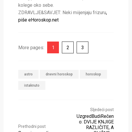
kolege oko sebe.
ZDRAVLJE&SAVJET: Neki miijenjaju frizuru
,
piše eHoroskop.net
More pages:
1
2
3
astro
dnevni horoskop
horoskop
istaknuto
Sljedeći post
UzgredBudiRečen
o: DVIJE KNJIGE
Prethodni post
RAZLIČITE, A