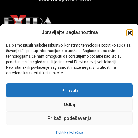
Upravljajte saglasnostima
Mi smo moderni portal zabavnog karaktera koji donosi vijesti i
Da bismo pružili najbolje iskustvo, koristimo tehnologije poput kolačića za
priče iz života, svijeta showbiza, lifestyle-a i popularne kulture.
čuvanje i/ili pristup informacijama o uređaju. Saglasnost sa ovim
tehnologijama će nam omogućiti da obrađujemo podatke kao što su
ponašanje pri pregledanju ili jedinstveni ID-ovi na ovoj veb lokaciji.
Nepristanak ili povlačenje saglasnosti može negativno uticati na
određene karakteristike i funkcije.
Prihvati
Sva prava zadržana | extra.ba by profm.ba
Odbij
Dev:
www.senidh.com
Prikaži podešavanja
Politika kolačića