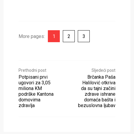
More pages:
1
2
3
Prethodni post
Sljedeći post
Potpisani prvi
Brčanka Paša
ugovori za 3,05
Halilović otkriva
miliona KM
da su tajni začini
podrške Kantona
zdrave ishrane
domovima
domaća bašta i
zdravlja
bezuslovna ljubav