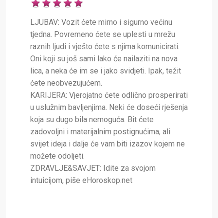
LJUBAV: Vozit ćete mirno i sigurno većinu
tjedna. Povremeno ćete se uplesti u mrežu
raznih ljudi i vješto ćete s njima komunicirati.
Oni koji su još sami lako će nailaziti na nova
lica, a neka će im se i jako svidjeti. Ipak, težit
ćete neobvezujućem.
KARIJERA: Vjerojatno ćete odlično prosperirati
u uslužnim bavljenjima. Neki će doseći rješenja
koja su dugo bila nemoguća. Bit ćete
zadovoljni i materijalnim postignućima, ali
svijet ideja i dalje će vam biti izazov kojem ne
možete odoljeti.
ZDRAVLJE&SAVJET: Idite za svojom
intuicijom, piše eHoroskop.net