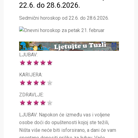
22.6. do 28.6.2026.
Sedmični horoskop od 22.6. do 28.6.2026.
LJUBAV:
KARIJERA:
ZDRAVLJE:
LJUBAV: Napokon će između vas i voljene
osobe doći do opuštenosti kojoj ste težili,
Ništa više neće biti isforsirano, a dani će vam
spontano donositi prilike za ljubav. Vaše