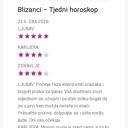
Blizanci – Tjedni horoskop
22.6.-28.6.2026.
LJUBAV:
KARIJERA:
ZDRAVLJE:
LJUBAV: Počinje faza intenzivnih izlazaka i
brojnih prilika za ljubav. Vaš društveni život
odjednom će oživjeti i postati toliko bogat da
se u prvi tren možda nećete ni snaći.
Prihvatite pozive, dotjerajte se i idite među
ljude. Oni vas očekuju.
KARIJERA: Mnogo posla je pred vama, a za to