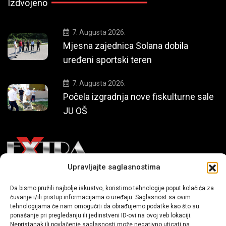
Izdvojeno
7. Augusta 2026.
Mjesna zajednica Solana dobila
uređeni sportski teren
7. Augusta 2026.
Počela izgradnja nove fiskulturne sale
JU OŠ
Upravljajte saglasnostima
Mi smo moderni portal zabavnog karaktera koji donosi vijesti i
Da bismo pružili najbolje iskustvo, koristimo tehnologije poput kolačića za
priče iz života, svijeta showbiza, lifestyle-a i popularne kulture.
čuvanje i/ili pristup informacijama o uređaju. Saglasnost sa ovim
tehnologijama će nam omogućiti da obrađujemo podatke kao što su
ponašanje pri pregledanju ili jedinstveni ID-ovi na ovoj veb lokaciji.
Nepristanak ili povlačenje saglasnosti može negativno uticati na