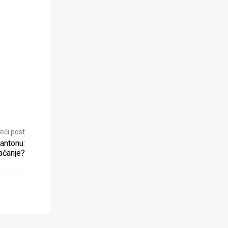
eći post
antonu:
jačanje?