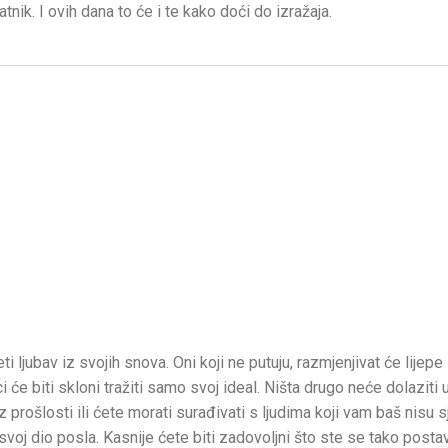
tnik. I ovih dana to će i te kako doći do izražaja.
 ljubav iz svojih snova. Oni koji ne putuju, razmjenjivat će lijepe 
e biti skloni tražiti samo svoj ideal. Ništa drugo neće dolaziti u
rošlosti ili ćete morati surađivati s ljudima koji vam baš nisu sj
 svoj dio posla. Kasnije ćete biti zadovoljni što ste se tako postavi