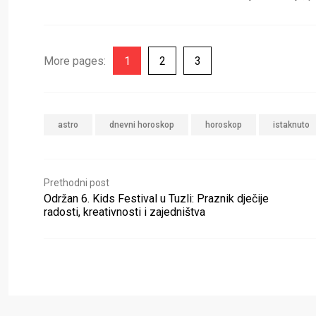
More pages:
1
2
3
astro
dnevni horoskop
horoskop
istaknuto
Prethodni post
Održan 6. Kids Festival u Tuzli: Praznik dječije
radosti, kreativnosti i zajedništva