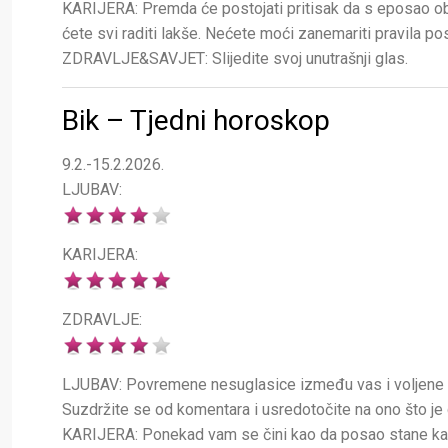
KARIJERA: Premda će postojati pritisak da s eposao ob
ćete svi raditi lakše. Nećete moći zanemariti pravila pos
ZDRAVLJE&SAVJET: Slijedite svoj unutrašnji glas.
Bik – Tjedni horoskop
9.2.-15.2.2026.
LJUBAV:
KARIJERA:
ZDRAVLJE:
LJUBAV: Povremene nesuglasice između vas i voljene os
Suzdržite se od komentara i usredotočite na ono što je do
KARIJERA: Ponekad vam se čini kao da posao stane kad v