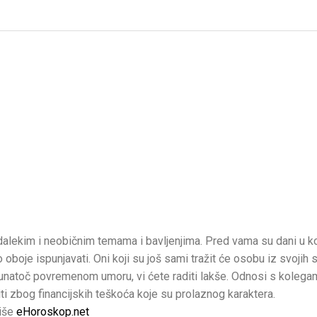
lekim i neobičnim temama i bavljenjima. Pred vama su dani u k
 oboje ispunjavati. Oni koji su još sami tražit će osobu iz svojih 
unatoč povremenom umoru, vi ćete raditi lakše. Odnosi s kolega
iti zbog financijskih teškoća koje su prolaznog karaktera.
piše
eHoroskop.net