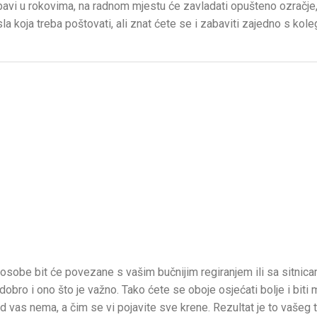
avi u rokovima, na radnom mjestu će zavladati opušteno ozračje
la koja treba poštovati, ali znat ćete se i zabaviti zajedno s kol
obe bit će povezane s vašim bučnijim regiranjem ili sa sitnica
bro i ono što je važno. Tako ćete se oboje osjećati bolje i biti mi
as nema, a čim se vi pojavite sve krene. Rezultat je to vašeg t