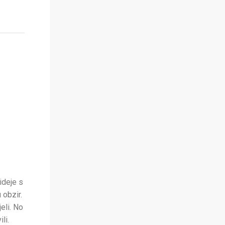
ideje s
 obzir.
eli. No
li.