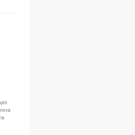
ojim
snova.
ma