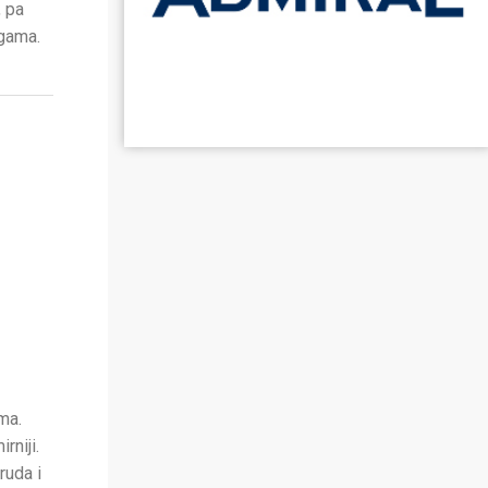
, pa
egama.
ma.
rniji.
ruda i