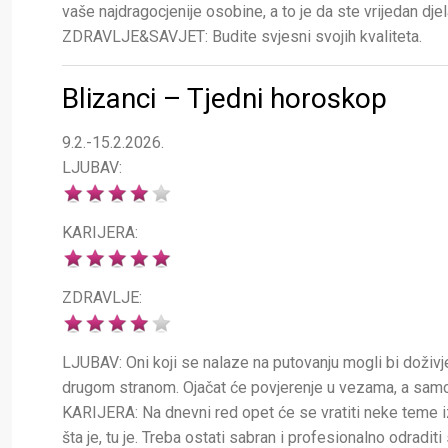
vaše najdragocjenije osobine, a to je da ste vrijedan djela
ZDRAVLJE&SAVJET: Budite svjesni svojih kvaliteta.
Blizanci – Tjedni horoskop
9.2.-15.2.2026.
LJUBAV:
KARIJERA:
ZDRAVLJE:
LJUBAV: Oni koji se nalaze na putovanju mogli bi doživjeti
drugom stranom. Ojačat će povjerenje u vezama, a samci ć
KARIJERA: Na dnevni red opet će se vratiti neke teme iz p
šta je, tu je. Treba ostati sabran i profesionalno odraditi