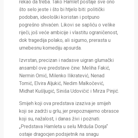
rekao da treba. Tako Hamlet postaje sve ono
što selo jeste i što bi htjelo biti: politički
podoban, ideološki koristan i potpuno
pogrešno shvaćen. Likovi se sapliću o velike
riječi, još veće ambicije i vlastitu ograničenost,
dok tragedija polako, ali sigurno, prerasta u
urnebesnu komediju apsurda.
Izvrstan, precizan i nadasve uigran glumački
ansambl ove predstave čine: Meliha Fakić,
Nermin Omić, Milenko Ilikratević, Nenad
Tomić, Elvira Aljukić, Nedim Malkočević,
Midhat Kušljugić, Siniša Udovičić i Mirza Pinjić.
Smijeh koji ova predstava izaziva je smijeh
koji se zadrži u grlu, jer prepoznajemo obrasce
koji su, nažalost, i danas živi i poznati.
„Predstava Hamleta u selu Mrduša Donja“
ostaje dragocjen podsjetnik na snagu