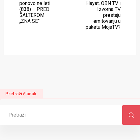
ponovo ne leti
Hayat, OBN TV i
(838) – PRED
Izvorna TV
ŠALTEROM –
prestaju
„ZNA SE”
emitovanju u
paketu MojaTV?
Pretraži članak