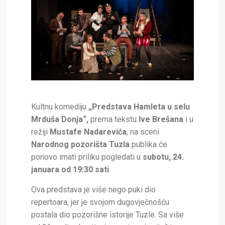
Kultnu komediju
„Predstava Hamleta u selu
Mrduša Donja“,
prema tekstu
Ive Brešana
i u
režiji
Mustafe Nadarevića
, na sceni
Narodnog pozorišta Tuzla
publika će
ponovo imati priliku pogledati u
subotu, 24.
januara od 19:30 sati
.
Ova predstava je više nego puki dio
repertoara, jer je svojom dugovječnošću
postala dio pozorišne istorije Tuzle. Sa više