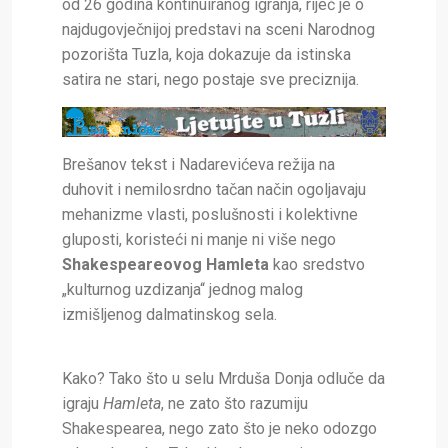
od 26 godina kontinuiranog igranja, riječ je o
najdugovječnijoj predstavi na sceni Narodnog
pozorišta Tuzla, koja dokazuje da istinska
satira ne stari, nego postaje sve preciznija.
Brešanov tekst i Nadarevićeva režija na
duhovit i nemilosrdno tačan način ogoljavaju
mehanizme vlasti, poslušnosti i kolektivne
gluposti, koristeći ni manje ni više nego
Shakespeareovog Hamleta
kao sredstvo
„kulturnog uzdizanja“ jednog malog
izmišljenog dalmatinskog sela.
Kako? Tako što u selu Mrduša Donja odluče da
igraju
Hamleta
, ne zato što razumiju
Shakespearea, nego zato što je neko odozgo