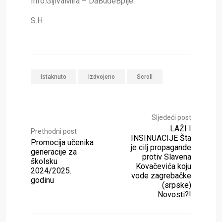
Info.GljivaMira – DaBudeBplje.
S.H.
istaknuto
Izdvojeno
Scroll
Sljedeći post
LAŽI I
Prethodni post
INSINUACIJE Šta
Promocija učenika
je cilj propagande
generacije za
protiv Slavena
školsku
Kovačevića koju
2024/2025.
vode zagrebačke
godinu
(srpske)
Novosti?!