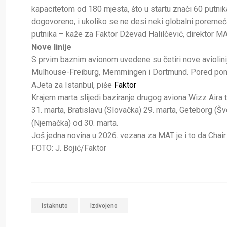
kapacitetom od 180 mjesta, što u startu znači 60 putni
dogovoreno, i ukoliko se ne desi neki globalni poremećaj 
putnika – kaže za Faktor Dževad Halilčević, direktor MA
Nove linije
S prvim baznim avionom uvedene su četiri nove aviolinij
Mulhouse-Freiburg, Memmingen i Dortmund. Pored pomen
AJeta za Istanbul, piše
Faktor
Krajem marta slijedi baziranje drugog aviona Wizz Aira t
31. marta, Bratislavu (Slovačka) 29. marta, Geteborg (Š
(Njemačka) od 30. marta.
Još jedna novina u 2026. vezana za MAT je i to da Chair Ai
FOTO: J. Bojić/Faktor
istaknuto
Izdvojeno