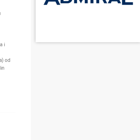
u
a i
a) od
lin