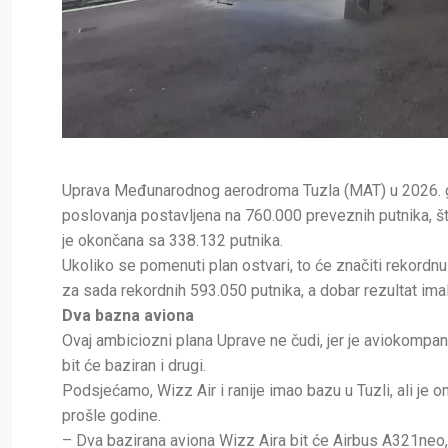
Uprava Međunarodnog aerodroma Tuzla (MAT) u 2026. godi
poslovanja postavljena na 760.000 preveznih putnika, š
je okončana sa 338.132 putnika.
Ukoliko se pomenuti plan ostvari, to će značiti rekord
za sada rekordnih 593.050 putnika, a dobar rezultat ima
Dva bazna aviona
Ovaj ambiciozni plana Uprave ne čudi, jer je aviokompan
bit će baziran i drugi.
Podsjećamo, Wizz Air i ranije imao bazu u Tuzli, ali je
prošle godine.
– Dva bazirana aviona Wizz Aira bit će Airbus A321neo, 