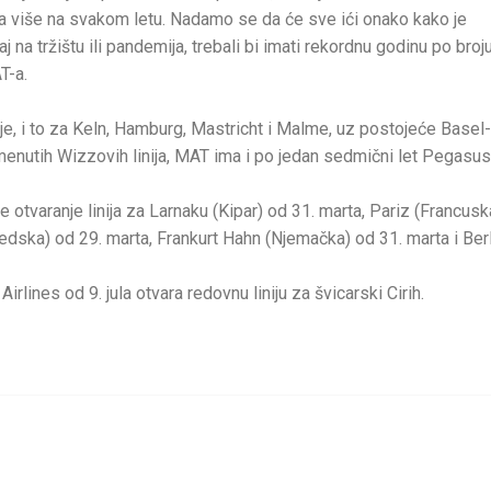
ka više na svakom letu. Nadamo se da će sve ići onako kako je
na tržištu ili pandemija, trebali bi imati rekordnu godinu po broj
T-a.
e, i to za Keln, Hamburg, Mastricht i Malme, uz postojeće Basel-
utih Wizzovih linija, MAT ima i po jedan sedmični let Pegasus
e otvaranje linija za Larnaku (Kipar) od 31. marta, Pariz (Francusk
vedska) od 29. marta, Frankurt Hahn (Njemačka) od 31. marta i Ber
rlines od 9. jula otvara redovnu liniju za švicarski Cirih.