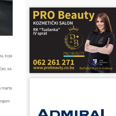
u, koja
nčao sa
m marta
krajem