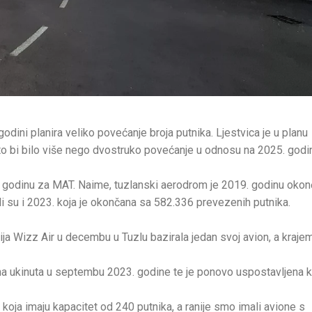
ni planira veliko povećanje broja putnika. Ljestvica je u planu
to bi bilo više nego dvostruko povećanje u odnosu na 2025. godin
nu godinu za MAT. Naime, tuzlanski aerodrom je 2019. godinu oko
li su i 2023. koja je okončana sa 582.336 prevezenih putnika.
ija Wizz Air u decembu u Tuzlu bazirala jedan svoj avion, a kraje
 ona ukinuta u septembu 2023. godine te je ponovo uspostavljena 
koja imaju kapacitet od 240 putnika, a ranije smo imali avione s