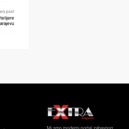
eći post
telijere
arajevu
Mi smo moderni portal zabavnog