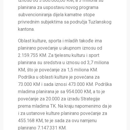
iznosu od 3.000.000,00 KM, a 3 miliona su
planirana za uspostavu novog programa
subvencioniranja dijela kamatne stope
privrednim subjektima sa područja Tuzlanskog
kantona.
Oblast kulture, sporta i mladih takođe ima
planirano povećanje u ukupnom iznosu od
2.159.755 KM. Za tjelesnu kulturu i sport
planirana su sredstva u iznosu od 3,7 miliona
KM, što je povećanje za 1,5 miliona KM.
Podrška u oblasti kulture je povećana za
73.000 KM i sada iznosi 473.000 KM. Podrška
mladima planirana je sa 954.000 KM, a to je
povećanje za 20.000 za izradu Strategije
prema mladima TK. Na kraju napomenimo da je
i za ustanove kulture planirano povećanje za
455.168 KM, te je sada za ovu namjenu
planirano 7.147.331 KM.