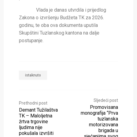
Vlada je danas utvrdila i prijedlog
Zakona o izvršenju Budžeta TK za 2026.
godinu, te oba ova dokumenta uputila
Skupštini Tuzlanskog kantona na dalje
postupanje.
istaknuto
Sljedeći post
Prethodni post
Promovisana
Demant Tužilaštva
monografija “Prva
TK – Maloljetna
tuzlanska
žrtva trgovine
motorizovana
ljudima nije
brigada u
pokušala izvršiti
sjećanjima svog