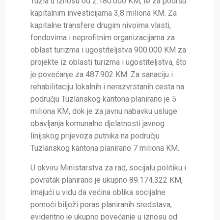
Tuzla u iznosu od 2.180.000 KM, te za podršu
kapitalnim investicijama 3,8 miliona KM. Za
kapitalne transfere drugim nivoima vlasti,
fondovima i neprofitnim organizacijama za
oblast turizma i ugostiteljstva 900.000 KM za
projekte iz oblasti turizma i ugostiteljstva, što
je povećanje za 487.902 KM. Za sanaciju i
rehabilitaciju lokalnih i nerazvrstanih cesta na
području Tuzlanskog kantona planirano je 5
miliona KM, dok je za javnu nabavku usluge
obavljanja komunalne djelatnosti javnog
linijskog prijevoza putnika na području
Tuzlanskog kantona planirano 7 miliona KM.
U okviru Ministarstva za rad, socijalu politiku i
povratak planirano je ukupno 89.174.322 KM,
imajući u vidu da većina oblika socijalne
pomoći bilježi poras planiranih sredstava,
evidentno je ukupno povećanje u iznosu od