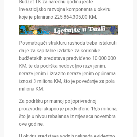
Budžet TK za narednu go
dinu jeste
Investicijsko razvojna komponenta u okviru
koje je planirano 225.864.305,00 KM.
Posmatrajući strukturu rashoda treba istaknuti
da je za kapitalne izdatke za korisnike
budžetskih sredstava predviđeno 10.000.000
KM, te da podrška nedovoljno razvijenim,
nerazvijenim i izrazito nerazvijenim općinama
iznosi 3 miliona KM, što je povećanje za pola
miliona KM.
Za podršku primarnoj poljoprivrednoj
proizvodnji ukupno je predviđeno 16,5 miliona,
što je u nivou rebalansa iz mjeseca novembra
ove godine.
U okviru sredstava vodnih naknada evidentno