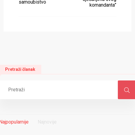
samoubistvo
komandanta”
Pretraži članak
Najpopularnije
Najnovije