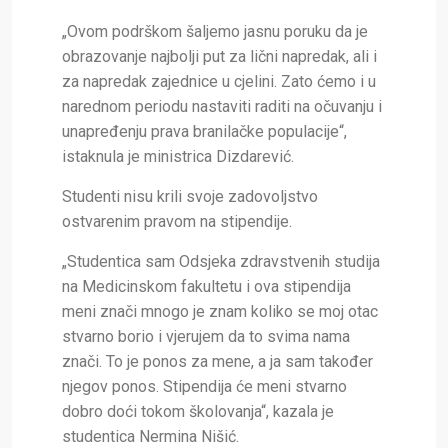
„Ovom podrškom šaljemo jasnu poruku da je
obrazovanje najbolji put za lični napredak, ali i
za napredak zajednice u cjelini. Zato ćemo i u
narednom periodu nastaviti raditi na očuvanju i
unapređenju prava branilačke populacije“,
istaknula je ministrica Dizdarević.
Studenti nisu krili svoje zadovoljstvo
ostvarenim pravom na stipendije.
„S
tudentica sam Odsjeka zdravstvenih studija
na Medicinskom fakultetu i ova stipendija
meni znači mnogo je znam koliko se moj otac
stvarno borio i vjerujem da to svima nama
znači. To je ponos za mene, a ja sam također
njegov ponos. Stipendija će meni stvarno
dobro doći tokom školovanja“, kazala je
studentica Nermina Nišić.