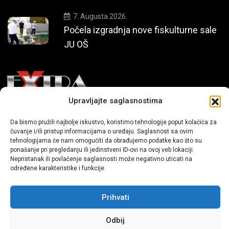
7. Augusta 2026.
Počela izgradnja nove fiskulturne sale
JU OŠ
Upravljajte saglasnostima
Mi smo moderni portal zabavnog karaktera koji donosi vijesti i
Da bismo pružili najbolje iskustvo, koristimo tehnologije poput kolačića za
priče iz života, svijeta showbiza, lifestyle-a i popularne kulture.
čuvanje i/ili pristup informacijama o uređaju. Saglasnost sa ovim
tehnologijama će nam omogućiti da obrađujemo podatke kao što su
ponašanje pri pregledanju ili jedinstveni ID-ovi na ovoj veb lokaciji.
Nepristanak ili povlačenje saglasnosti može negativno uticati na
određene karakteristike i funkcije.
Prihvati
Sva prava zadržana | extra.ba by profm.ba
Odbij