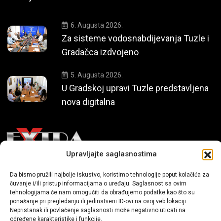
6. Augusta 2026.
Za sisteme vodosnabdijevanja Tuzle i
Gradačca izdvojeno
5. Augusta 2026.
U Gradskoj upravi Tuzle predstavljena
nova digitalna
Upravljajte saglasnostima
Mi smo moderni portal zabavnog karaktera koji donosi vijesti i
Da bismo pružili najbolje iskustvo, koristimo tehnologije poput kolačića za
priče iz života, svijeta showbiza, lifestyle-a i popularne kulture.
čuvanje i/ili pristup informacijama o uređaju. Saglasnost sa ovim
tehnologijama će nam omogućiti da obrađujemo podatke kao što su
ponašanje pri pregledanju ili jedinstveni ID-ovi na ovoj veb lokaciji.
Nepristanak ili povlačenje saglasnosti može negativno uticati na
određene karakteristike i funkcije.