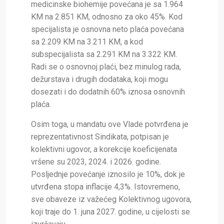
medicinske biohemije povećana je sa 1.964
KM na 2.851 KM, odnosno za oko 45%. Kod
specijalista je osnovna neto plaća povećana
sa 2.209 KM na 3.211 KM, a kod
subspecijalista sa 2.291 KM na 3.322 KM.
Radi se o osnovnoj plaći, bez minulog rada,
dežurstava i drugih dodataka, koji mogu
dosezati i do dodatnih 60% iznosa osnovnih
plaća.
Osim toga, u mandatu ove Vlade potvrđena je
reprezentativnost Sindikata, potpisan je
kolektivni ugovor, a korekcije koeficijenata
vršene su 2023, 2024. i 2026. godine.
Posljednje povećanje iznosilo je 10%, dok je
utvrđena stopa inflacije 4,3%. Istovremeno,
sve obaveze iz važećeg Kolektivnog ugovora,
koji traje do 1. juna 2027. godine, u cijelosti se