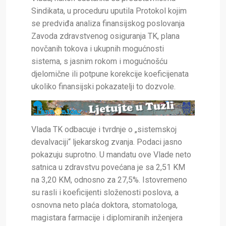
Sindikata, u proceduru uputila Protokol kojim
se predviđa analiza finansijskog poslovanja
Zavoda zdravstvenog osiguranja TK, plana
novčanih tokova i ukupnih mogućnosti
sistema, s jasnim rokom i mogućnošću
djelomične ili potpune korekcije koeficijenata
ukoliko finansijski pokazatelji to dozvole.
Vlada TK odbacuje i tvrdnje o „sistemskoj
devalvaciji“ ljekarskog zvanja. Podaci jasno
pokazuju suprotno. U mandatu ove Vlade neto
satnica u zdravstvu povećana je sa 2,51 KM
na 3,20 KM, odnosno za 27,5%. Istovremeno
su rasli i koeficijenti složenosti poslova, a
osnovna neto plaća doktora, stomatologa,
magistara farmacije i diplomiranih inženjera