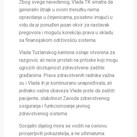
Zbog svega navedenog, Vlada TK smatra da
generalni štrajk u ovom trenutku nema
opravdanje u činjenicama, posebno imajući u
vidu da je ponuđen jasan okvir za nastavak
pregovora i moguću korekciju prava u skladu
sa finansijskom održivošću sistema.
Vlada Tuzlanskog kantona ostaje otvorena za
razgovor, ali neće pristati na pritiske koji mogu
ugroziti dostupnost zdravstvene zaštite
građanima. Prava zdravstvenih radnika važna
su i Vlada ih je kontinuirano unapređivala, ali
jednako važna obaveza Vlade jeste da zaštiti
pacijente, stabilnost Zavoda zdravstvenog
osiguranja i funkcionisanje javnog
zdravstvenog sistema.
Socijalni dijalog mora se voditi na osnovu
provjerljivih pokazatelja, a ne ultimatuma.