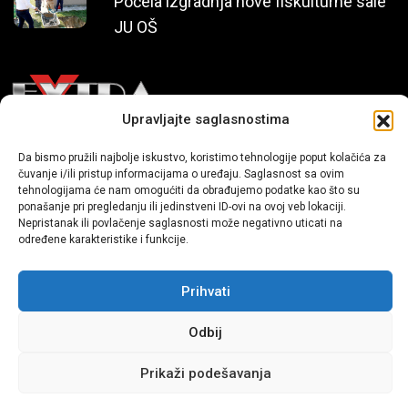
Počela izgradnja nove fiskulturne sale
JU OŠ
Upravljajte saglasnostima
Mi smo moderni portal zabavnog karaktera koji donosi vijesti i
Da bismo pružili najbolje iskustvo, koristimo tehnologije poput kolačića za
čuvanje i/ili pristup informacijama o uređaju. Saglasnost sa ovim
priče iz života, svijeta showbiza, lifestyle-a i popularne kulture.
tehnologijama će nam omogućiti da obrađujemo podatke kao što su
ponašanje pri pregledanju ili jedinstveni ID-ovi na ovoj veb lokaciji.
Nepristanak ili povlačenje saglasnosti može negativno uticati na
određene karakteristike i funkcije.
Prihvati
Sva prava zadržana | extra.ba by profm.ba
Odbij
Dev:
www.senidh.com
Prikaži podešavanja