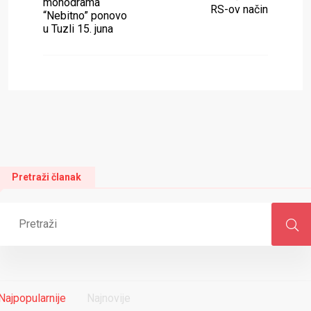
monodrama
RS-ov način
“Nebitno” ponovo
u Tuzli 15. juna
Pretraži članak
Najpopularnije
Najnovije