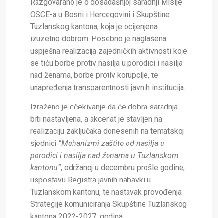
Razgovarano je o dosadašnjoj saradnji Misije
OSCE-a u Bosni i Hercegovini i Skupštine
Tuzlanskog kantona, koja je ocijenjena
izuzetno dobrom. Posebno je naglašena
uspješna realizacija zajedničkih aktivnosti koje
se tiču borbe protiv nasilja u porodici i nasilja
nad ženama, borbe protiv korupcije, te
unapređenja transparentnosti javnih institucija.
Izraženo je očekivanje da će dobra saradnja
biti nastavljena, a akcenat je stavljen na
realizaciju zaključaka donesenih na tematskoj
sjednici
“Mehanizmi zaštite od nasilja u
porodici i nasilja nad ženama u Tuzlanskom
kantonu”
, održanoj u decembru prošle godine,
uspostavu Registra javnih nabavki u
Tuzlanskom kantonu, te nastavak provođenja
Strategije komuniciranja Skupštine Tuzlanskog
kantona 2022-2027. godina.