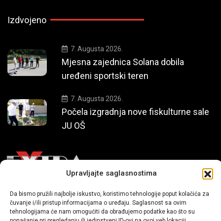
Izdvojeno
7. Augusta 2026.
Mjesna zajednica Solana dobila
uređeni sportski teren
7. Augusta 2026.
Počela izgradnja nove fiskulturne sale
JU OŠ
Upravljajte saglasnostima
Da bismo pružili najbolje iskustvo, koristimo tehnologije poput kolačića za
Mi smo moderni portal zabavnog karaktera koji donosi vijesti i
čuvanje i/ili pristup informacijama o uređaju. Saglasnost sa ovim
priče iz života, svijeta showbiza, lifestyle-a i popularne kulture.
tehnologijama će nam omogućiti da obrađujemo podatke kao što su
ponašanje pri pregledanju ili jedinstveni ID-ovi na ovoj veb lokaciji.