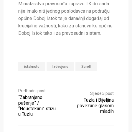
Ministarstvo pravosuđa i uprave TK do sada
nije imalo niti jednog poslodavca na području
općine Doboj Istok te je današnji događaj od
krucijalne važnosti, kako za stanovnike općine
Doboj Istok tako i za pravosudni sistem.
istaknuto
Izdvojeno
Scroll
Prethodni post
Sljedeći post
“Zabranjeno
Tuzla i Bijeljina
pušenje” /
povezane glasom
“Neuštekani” stižu
mladih
u Tuzlu