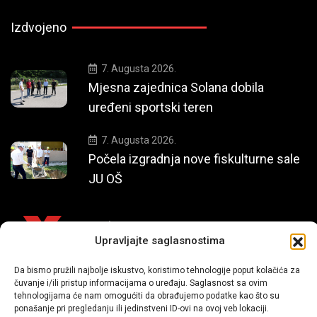
Izdvojeno
7. Augusta 2026.
Mjesna zajednica Solana dobila
uređeni sportski teren
7. Augusta 2026.
Počela izgradnja nove fiskulturne sale
JU OŠ
Upravljajte saglasnostima
Da bismo pružili najbolje iskustvo, koristimo tehnologije poput kolačića za
Mi smo moderni portal zabavnog karaktera koji donosi vijesti i
čuvanje i/ili pristup informacijama o uređaju. Saglasnost sa ovim
priče iz života, svijeta showbiza, lifestyle-a i popularne kulture.
tehnologijama će nam omogućiti da obrađujemo podatke kao što su
ponašanje pri pregledanju ili jedinstveni ID-ovi na ovoj veb lokaciji.