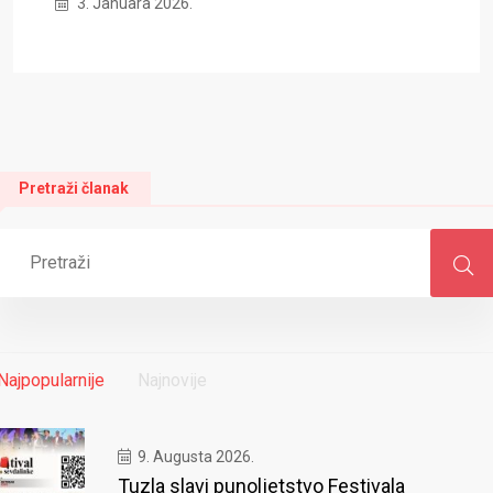
3. Januara 2026.
Pretraži članak
Najpopularnije
Najnovije
9. Augusta 2026.
Tuzla slavi punoljetstvo Festivala