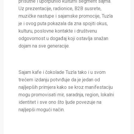
prisutne i upotpunilo kulturni segment sajma.
Uz prezentacije, radionice, B2B susrete,
muzičke nastupe i sajamske promocije, Tuzla
je i ovog puta pokazala da zna spojiti okus,
kulturu, poslovne kontakte i društvenu
odgovornost u događaj koji ostavlja snažan
dojam na sve generacije.
Sajam kafe i čokolade Tuzla tako i u svom
trećem izdanju potvrđuje da je jedan od
najljepših primjera kako se kroz manifestaciju
mogu promovisati mir, saradnja, region, lokalni
identitet i sve ono što ljude povezuje na
najljepši mogući način.