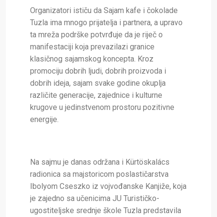
Organizatori ističu da Sajam kafe i čokolade
Tuzla ima mnogo prijatelja i partnera, a upravo
ta mreža podrške potvrđuje da je riječ o
manifestaciji koja prevazilazi granice
klasičnog sajamskog koncepta. Kroz
promociju dobrih ljudi, dobrih proizvoda i
dobrih ideja, sajam svake godine okuplja
različite generacije, zajednice i kulturne
krugove u jedinstvenom prostoru pozitivne
energije.
Na sajmu je danas održana i Kürtöskalács
radionica sa majstoricom poslastičarstva
Ibolyom Cseszko iz vojvođanske Kanjiže, koja
je zajedno sa učenicima JU Turističko-
ugostiteljske srednje škole Tuzla predstavila