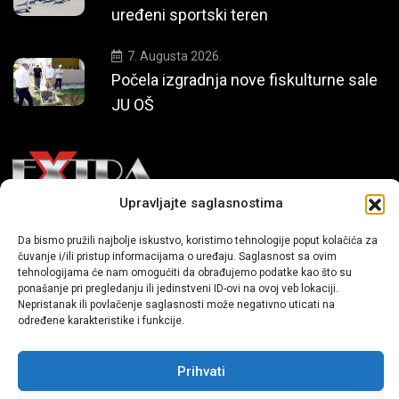
uređeni sportski teren
7. Augusta 2026.
Počela izgradnja nove fiskulturne sale
JU OŠ
Upravljajte saglasnostima
Mi smo moderni portal zabavnog karaktera koji donosi vijesti i
Da bismo pružili najbolje iskustvo, koristimo tehnologije poput kolačića za
priče iz života, svijeta showbiza, lifestyle-a i popularne kulture.
čuvanje i/ili pristup informacijama o uređaju. Saglasnost sa ovim
tehnologijama će nam omogućiti da obrađujemo podatke kao što su
ponašanje pri pregledanju ili jedinstveni ID-ovi na ovoj veb lokaciji.
Nepristanak ili povlačenje saglasnosti može negativno uticati na
određene karakteristike i funkcije.
Prihvati