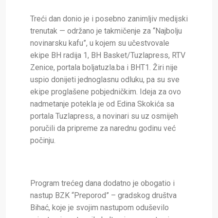
Treći dan donio je i posebno zanimljiv medijski
trenutak — održano je takmičenje za “Najbolju
novinarsku kafu”, u kojem su učestvovale
ekipe BH radija 1, BH Basket/Tuzlapress, RTV
Zenice, portala boljatuzla.ba i BHT1. Žiri nije
uspio donijeti jednoglasnu odluku, pa su sve
ekipe proglašene pobjedničkim. Ideja za ovo
nadmetanje potekla je od Edina Skokića sa
portala Tuzlapress, a novinari su uz osmijeh
poručili da pripreme za narednu godinu već
počinju.
Program trećeg dana dodatno je obogatio i
nastup BZK “Preporod” – gradskog društva
Bihać, koje je svojim nastupom oduševilo