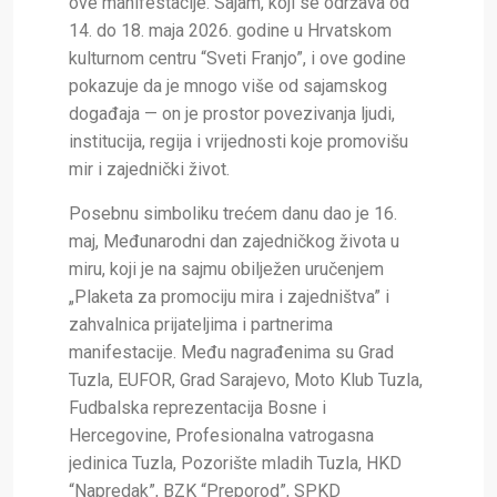
ove manifestacije. Sajam, koji se održava od
14. do 18. maja 2026. godine u Hrvatskom
kulturnom centru “Sveti Franjo”, i ove godine
pokazuje da je mnogo više od sajamskog
događaja — on je prostor povezivanja ljudi,
institucija, regija i vrijednosti koje promovišu
mir i zajednički život.
Posebnu simboliku trećem danu dao je 16.
maj, Međunarodni dan zajedničkog života u
miru, koji je na sajmu obilježen uručenjem
„Plaketa za promociju mira i zajedništva”
i
zahvalnica prijateljima i partnerima
manifestacije. Među nagrađenima su Grad
Tuzla, EUFOR, Grad Sarajevo, Moto Klub Tuzla,
Fudbalska reprezentacija Bosne i
Hercegovine, Profesionalna vatrogasna
jedinica Tuzla, Pozorište mladih Tuzla, HKD
“Napredak”, BZK “Preporod”, SPKD