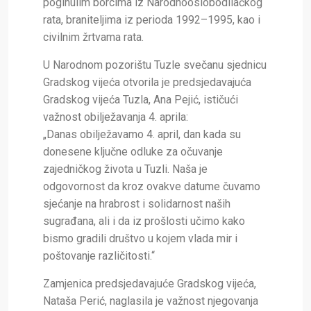
poginulim borcima iz Narodnooslobodilačkog
rata, braniteljima iz perioda 1992–1995, kao i
civilnim žrtvama rata.
U Narodnom pozorištu Tuzle svečanu sjednicu
Gradskog vijeća otvorila je predsjedavajuća
Gradskog vijeća Tuzla, Ana Pejić, ističući
važnost obilježavanja 4. aprila:
„Danas obilježavamo 4. april, dan kada su
donesene ključne odluke za očuvanje
zajedničkog života u Tuzli. Naša je
odgovornost da kroz ovakve datume čuvamo
sjećanje na hrabrost i solidarnost naših
sugrađana, ali i da iz prošlosti učimo kako
bismo gradili društvo u kojem vlada mir i
poštovanje različitosti.“
Zamjenica predsjedavajuće Gradskog vijeća,
Nataša Perić, naglasila je važnost njegovanja