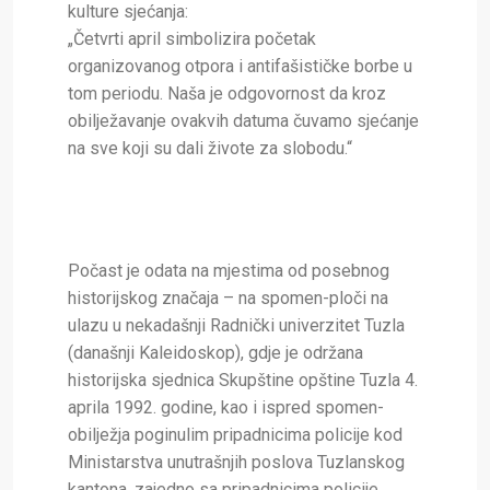
kulture sjećanja:
„Četvrti april simbolizira početak
organizovanog otpora i antifašističke borbe u
tom periodu. Naša je odgovornost da kroz
obilježavanje ovakvih datuma čuvamo sjećanje
na sve koji su dali živote za slobodu.“
Počast je odata na mjestima od posebnog
historijskog značaja – na spomen-ploči na
ulazu u nekadašnji Radnički univerzitet Tuzla
(današnji Kaleidoskop), gdje je održana
historijska sjednica Skupštine opštine Tuzla 4.
aprila 1992. godine, kao i ispred spomen-
obilježja poginulim pripadnicima policije kod
Ministarstva unutrašnjih poslova Tuzlanskog
kantona, zajedno sa pripadnicima policije.