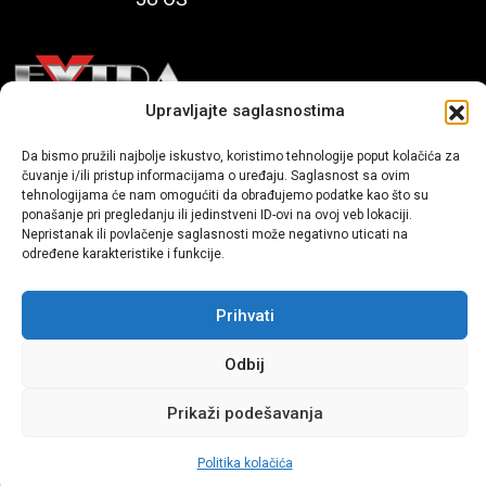
Upravljajte saglasnostima
Mi smo moderni portal zabavnog karaktera koji donosi vijesti i
Da bismo pružili najbolje iskustvo, koristimo tehnologije poput kolačića za
čuvanje i/ili pristup informacijama o uređaju. Saglasnost sa ovim
priče iz života, svijeta showbiza, lifestyle-a i popularne kulture.
tehnologijama će nam omogućiti da obrađujemo podatke kao što su
ponašanje pri pregledanju ili jedinstveni ID-ovi na ovoj veb lokaciji.
Nepristanak ili povlačenje saglasnosti može negativno uticati na
određene karakteristike i funkcije.
Prihvati
Sva prava zadržana | extra.ba by profm.ba
Odbij
Dev:
www.senidh.com
Prikaži podešavanja
Politika kolačića