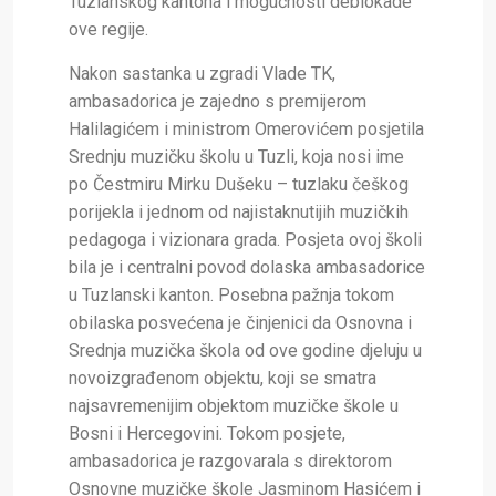
Tuzlanskog kantona i mogućnosti deblokade
ove regije.
Nakon sastanka u zgradi Vlade TK,
ambasadorica je zajedno s premijerom
Halilagićem i ministrom Omerovićem posjetila
Srednju muzičku školu u Tuzli, koja nosi ime
po Čestmiru Mirku Dušeku – tuzlaku češkog
porijekla i jednom od najistaknutijih muzičkih
pedagoga i vizionara grada. Posjeta ovoj školi
bila je i centralni povod dolaska ambasadorice
u Tuzlanski kanton. Posebna pažnja tokom
obilaska posvećena je činjenici da Osnovna i
Srednja muzička škola od ove godine djeluju u
novoizgrađenom objektu, koji se smatra
najsavremenijim objektom muzičke škole u
Bosni i Hercegovini. Tokom posjete,
ambasadorica je razgovarala s direktorom
Osnovne muzičke škole Jasminom Hasićem i