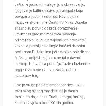
važne vrijednosti – ulaganje u obrazovanje,
njegovanje kulture i čuvanje naslijeđa koje
povezuje ljude i zajednice. Novi objekat
muzičke škole i ime Čestmira Mirka Dušeka
snažna su poruka da kroz obrazovanje i
umjetnost gradimo mostove saradnje,
prijateljstva i budućih zajedničkih projekata“,
kazao je premijer Halilagić ističući da osim
profesora Dušeka ima još nekoliko pojedinaca
češkog porijekla koji su u ne tako davnoj
historiji djelovali na području Tuzle i tuzlanske
regije i iza sebe ostavili zaista dubok i
neizbrisiv trag.
Ovo je druga posjeta ambasadorice Tuzli u
toku ovog njenog mandata, ali je danas
istaknuto da je ona u Tuzli, u drugoj funkciji,
kratko i živjela tokom ‘90-tih godina.