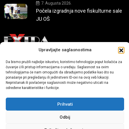
7. Augusta 2026.
Počela izgradnja nove fiskulturne sale
JU OŠ
Upravljajte saglasnostima
Mi smo moderni portal zabavnog karaktera koji donosi vijesti i
Da bismo pružili najbolje iskustvo, koristimo tehnologije poput kolačića za
priče iz života, svijeta showbiza, lifestyle-a i popularne kulture.
čuvanje i/ili pristup informacijama o uređaju. Saglasnost sa ovim
tehnologijama će nam omogućiti da obrađujemo podatke kao što su
ponašanje pri pregledanju ili jedinstveni ID-ovi na ovoj veb lokaciji.
Nepristanak ili povlačenje saglasnosti može negativno uticati na
određene karakteristike i funkcije.
Prihvati
Sva prava zadržana | extra.ba by profm.ba
Odbij
Dev:
www.senidh.com