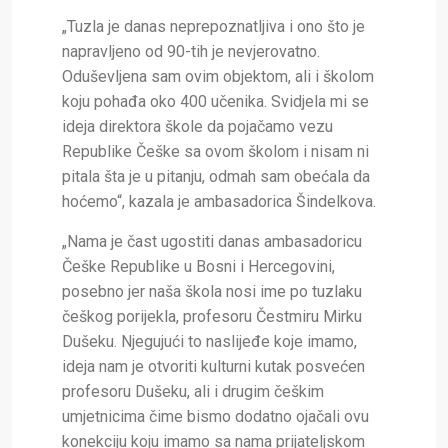
„Tuzla je danas neprepoznatljiva i ono što je
napravljeno od 90-tih je nevjerovatno.
Oduševljena sam ovim objektom, ali i školom
koju pohađa oko 400 učenika. Svidjela mi se
ideja direktora škole da pojačamo vezu
Republike Češke sa ovom školom i nisam ni
pitala šta je u pitanju, odmah sam obećala da
hoćemo“, kazala je ambasadorica Šindelkova.
„Nama je čast ugostiti danas ambasadoricu
Češke Republike u Bosni i Hercegovini,
posebno jer naša škola nosi ime po tuzlaku
češkog porijekla, profesoru Čestmiru Mirku
Dušeku. Njegujući to naslijeđe koje imamo,
ideja nam je otvoriti kulturni kutak posvećen
profesoru Dušeku, ali i drugim češkim
umjetnicima čime bismo dodatno ojačali ovu
konekciju koju imamo sa nama prijateljskom