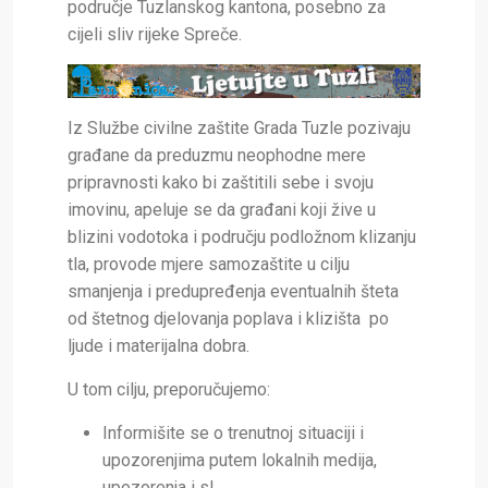
područje Tuzlanskog kantona, posebno za
cijeli sliv rijeke Spreče.
Iz Službe civilne zaštite Grada Tuzle pozivaju
građane da preduzmu neophodne mere
pripravnosti kako bi zaštitili sebe i svoju
imovinu, apeluje se da građani koji žive u
blizini vodotoka i području podložnom klizanju
tla, provode mjere samozaštite u cilju
smanjenja i predupređenja eventualnih šteta
od štetnog djelovanja poplava i klizišta po
ljude i materijalna dobra.
U tom cilju, preporučujemo:
Informišite se o trenutnoj situaciji i
upozorenjima putem lokalnih medija,
upozorenja i sl.,