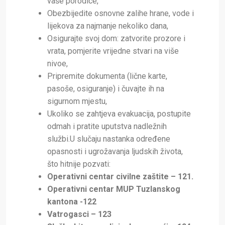
vaše porodice,
Obezbijedite osnovne zalihe hrane, vode i
lijekova za najmanje nekoliko dana,
Osigurajte svoj dom: zatvorite prozore i
vrata, pomjerite vrijedne stvari na više
nivoe,
Pripremite dokumenta (lične karte,
pasoše, osiguranje) i čuvajte ih na
sigurnom mjestu,
Ukoliko se zahtjeva evakuacija, postupite
odmah i pratite uputstva nadležnih
službi.U slučaju nastanka određene
opasnosti i ugrožavanja ljudskih života,
što hitnije pozvati:
Operativni centar civilne zaštite – 121.
Operativni centar MUP Tuzlanskog
kantona -122
Vatrogasci – 123