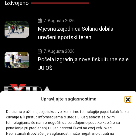
Izdvojeno
7. Augusta 2026.
Mjesna zajednica Solana dobila
uređeni sportski teren
7. Augusta 2026.
Počela izgradnja nove fiskulturne sale
JU OŠ
Upravljajte saglasnostima
Mi smo moderni portal zabavnog karaktera koji donosi vijesti i
Da bismo pružili najbolje iskustvo, koristimo tehnologije poput kolačića za
čuvanje i/ili pristup informacijama o uređaju. Saglasnost sa ovim
priče iz života, svijeta showbiza, lifestyle-a i popularne kulture.
tehnologijama će nam omogućiti da obrađujemo podatke kao što su
ponašanje pri pregledanju ili jedinstveni ID-ovi na ovoj veb lokaciji.
Nepristanak ili povlačenje saglasnosti može negativno uticati na