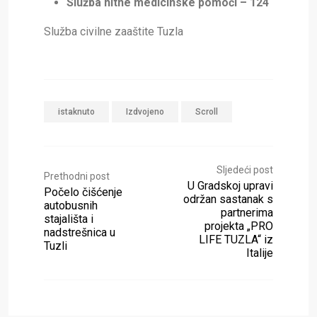
Služba hitne medicinske pomoći – 124
Služba civilne zaaštite Tuzla
istaknuto
Izdvojeno
Scroll
Sljedeći post
Prethodni post
U Gradskoj upravi
Počelo čišćenje
održan sastanak s
autobusnih
partnerima
stajališta i
projekta „PRO
nadstrešnica u
LIFE TUZLA“ iz
Tuzli
Italije