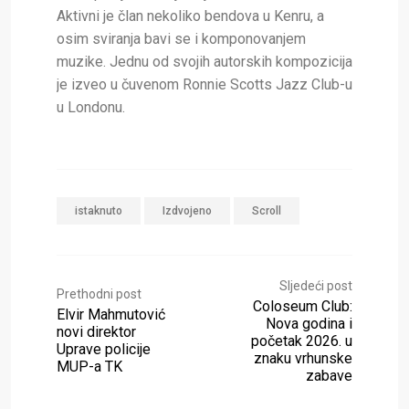
Aktivni je član nekoliko bendova u Kenru, a
osim sviranja bavi se i komponovanjem
muzike. Jednu od svojih autorskih kompozicija
je izveo u čuvenom Ronnie Scotts Jazz Club-u
u Londonu.
istaknuto
Izdvojeno
Scroll
Sljedeći post
Prethodni post
Coloseum Club:
Elvir Mahmutović
Nova godina i
novi direktor
početak 2026. u
Uprave policije
znaku vrhunske
MUP-a TK
zabave