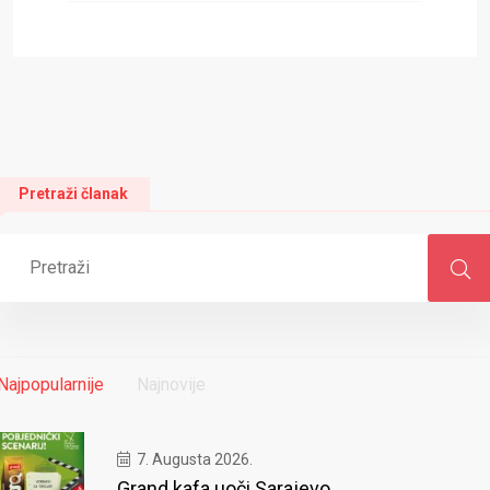
Pretraži članak
Najpopularnije
Najnovije
7. Augusta 2026.
Grand kafa uoči Sarajevo