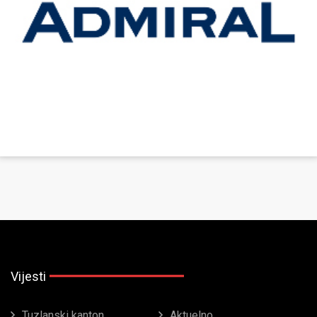
Vijesti
Tuzlanski kanton
Aktuelno