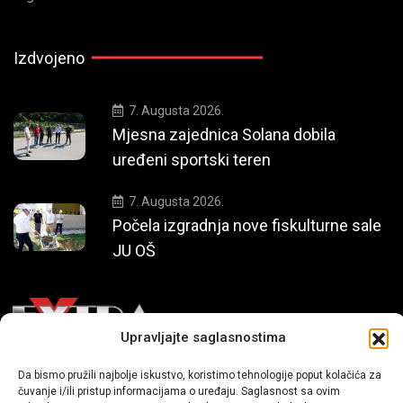
Izdvojeno
7. Augusta 2026.
Mjesna zajednica Solana dobila
uređeni sportski teren
7. Augusta 2026.
Počela izgradnja nove fiskulturne sale
JU OŠ
Upravljajte saglasnostima
Da bismo pružili najbolje iskustvo, koristimo tehnologije poput kolačića za
Mi smo moderni portal zabavnog karaktera koji donosi vijesti i
čuvanje i/ili pristup informacijama o uređaju. Saglasnost sa ovim
priče iz života, svijeta showbiza, lifestyle-a i popularne kulture.