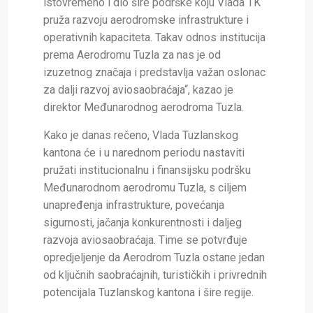
istovremeno i dio šire podrške koju Vlada TK
pruža razvoju aerodromske infrastrukture i
operativnih kapaciteta. Takav odnos institucija
prema Aerodromu Tuzla za nas je od
izuzetnog značaja i predstavlja važan oslonac
za dalji razvoj aviosaobraćaja“, kazao je
direktor Međunarodnog aerodroma Tuzla.
Kako je danas rečeno, Vlada Tuzlanskog
kantona će i u narednom periodu nastaviti
pružati institucionalnu i finansijsku podršku
Međunarodnom aerodromu Tuzla, s ciljem
unapređenja infrastrukture, povećanja
sigurnosti, jačanja konkurentnosti i daljeg
razvoja aviosaobraćaja. Time se potvrđuje
opredjeljenje da Aerodrom Tuzla ostane jedan
od ključnih saobraćajnih, turističkih i privrednih
potencijala Tuzlanskog kantona i šire regije.