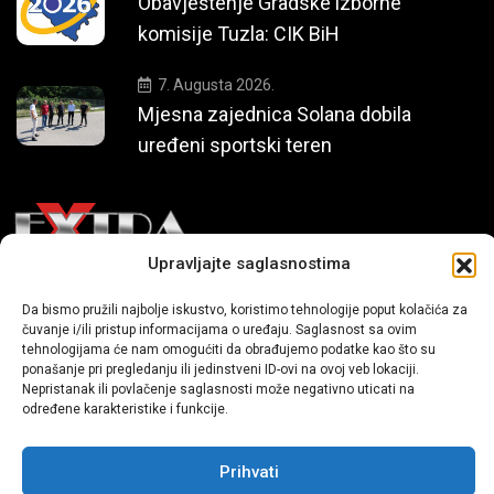
Obavještenje Gradske izborne
komisije Tuzla: CIK BiH
7. Augusta 2026.
Mjesna zajednica Solana dobila
uređeni sportski teren
Upravljajte saglasnostima
Mi smo moderni portal zabavnog karaktera koji donosi vijesti i
Da bismo pružili najbolje iskustvo, koristimo tehnologije poput kolačića za
priče iz života, svijeta showbiza, lifestyle-a i popularne kulture.
čuvanje i/ili pristup informacijama o uređaju. Saglasnost sa ovim
tehnologijama će nam omogućiti da obrađujemo podatke kao što su
ponašanje pri pregledanju ili jedinstveni ID-ovi na ovoj veb lokaciji.
Nepristanak ili povlačenje saglasnosti može negativno uticati na
određene karakteristike i funkcije.
Prihvati