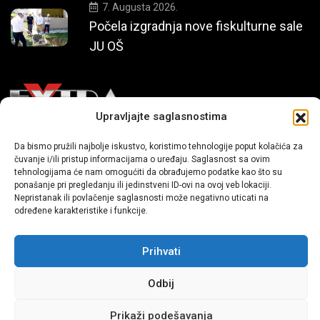
7. Augusta 2026.
Počela izgradnja nove fiskulturne sale
JU OŠ
Upravljajte saglasnostima
Mi smo moderni portal zabavnog karaktera koji donosi vijesti i
Da bismo pružili najbolje iskustvo, koristimo tehnologije poput kolačića za
čuvanje i/ili pristup informacijama o uređaju. Saglasnost sa ovim
priče iz života, svijeta showbiza, lifestyle-a i popularne kulture.
tehnologijama će nam omogućiti da obrađujemo podatke kao što su
ponašanje pri pregledanju ili jedinstveni ID-ovi na ovoj veb lokaciji.
Nepristanak ili povlačenje saglasnosti može negativno uticati na
određene karakteristike i funkcije.
Prihvati
Sva prava zadržana | extra.ba by profm.ba
Odbij
Dev:
www.senidh.com
Prikaži podešavanja