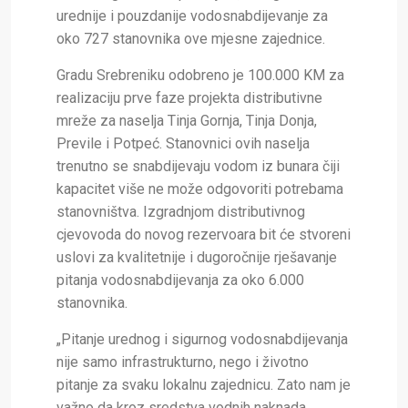
urednije i pouzdanije vodosnabdijevanje za
oko 727 stanovnika ove mjesne zajednice.
Gradu Srebreniku odobreno je 100.000 KM za
realizaciju prve faze projekta distributivne
mreže za naselja Tinja Gornja, Tinja Donja,
Previle i Potpeć. Stanovnici ovih naselja
trenutno se snabdijevaju vodom iz bunara čiji
kapacitet više ne može odgovoriti potrebama
stanovništva. Izgradnjom distributivnog
cjevovoda do novog rezervoara bit će stvoreni
uslovi za kvalitetnije i dugoročnije rješavanje
pitanja vodosnabdijevanja za oko 6.000
stanovnika.
„Pitanje urednog i sigurnog vodosnabdijevanja
nije samo infrastrukturno, nego i životno
pitanje za svaku lokalnu zajednicu. Zato nam je
važno da kroz sredstva vodnih naknada