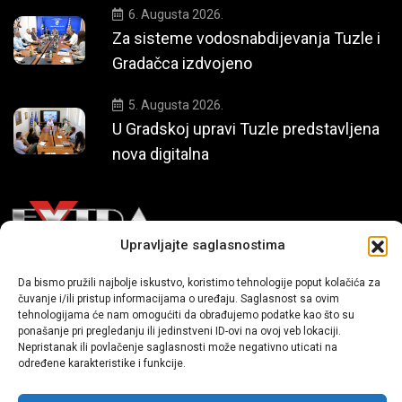
6. Augusta 2026.
Za sisteme vodosnabdijevanja Tuzle i
Gradačca izdvojeno
5. Augusta 2026.
U Gradskoj upravi Tuzle predstavljena
nova digitalna
Upravljajte saglasnostima
Mi smo moderni portal zabavnog karaktera koji donosi vijesti i
Da bismo pružili najbolje iskustvo, koristimo tehnologije poput kolačića za
čuvanje i/ili pristup informacijama o uređaju. Saglasnost sa ovim
priče iz života, svijeta showbiza, lifestyle-a i popularne kulture.
tehnologijama će nam omogućiti da obrađujemo podatke kao što su
ponašanje pri pregledanju ili jedinstveni ID-ovi na ovoj veb lokaciji.
Nepristanak ili povlačenje saglasnosti može negativno uticati na
određene karakteristike i funkcije.