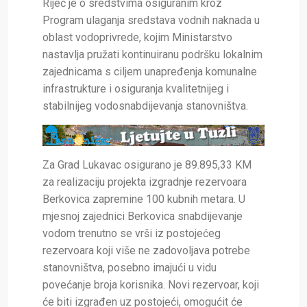
Riječ je o sredstvima osiguranim kroz
Program ulaganja sredstava vodnih naknada u
oblast vodoprivrede, kojim Ministarstvo
nastavlja pružati kontinuiranu podršku lokalnim
zajednicama s ciljem unapređenja komunalne
infrastrukture i osiguranja kvalitetnijeg i
stabilnijeg vodosnabdijevanja stanovništva.
Za Grad Lukavac osigurano je 89.895,33 KM
za realizaciju projekta izgradnje rezervoara
Berkovica zapremine 100 kubnih metara. U
mjesnoj zajednici Berkovica snabdijevanje
vodom trenutno se vrši iz postojećeg
rezervoara koji više ne zadovoljava potrebe
stanovništva, posebno imajući u vidu
povećanje broja korisnika. Novi rezervoar, koji
će biti izgrađen uz postojeći, omogućit će