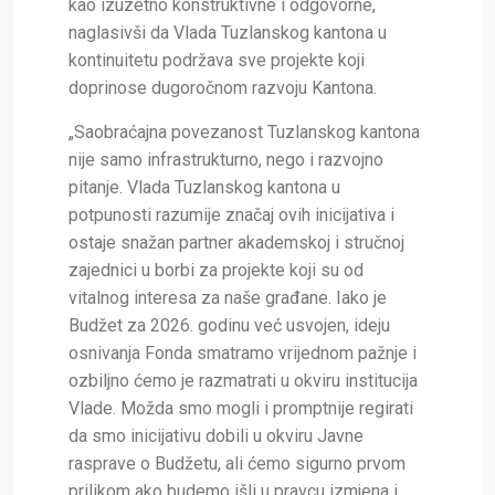
kao izuzetno konstruktivne i odgovorne,
naglasivši da Vlada Tuzlanskog kantona u
kontinuitetu podržava sve projekte koji
doprinose dugoročnom razvoju Kantona.
„Saobraćajna povezanost Tuzlanskog kantona
nije samo infrastrukturno, nego i razvojno
pitanje. Vlada Tuzlanskog kantona u
potpunosti razumije značaj ovih inicijativa i
ostaje snažan partner akademskoj i stručnoj
zajednici u borbi za projekte koji su od
vitalnog interesa za naše građane. Iako je
Budžet za 2026. godinu već usvojen, ideju
osnivanja Fonda smatramo vrijednom pažnje i
ozbiljno ćemo je razmatrati u okviru institucija
Vlade. Možda smo mogli i promptnije regirati
da smo inicijativu dobili u okviru Javne
rasprave o Budžetu, ali ćemo sigurno prvom
prilikom ako budemo išli u pravcu izmjena i