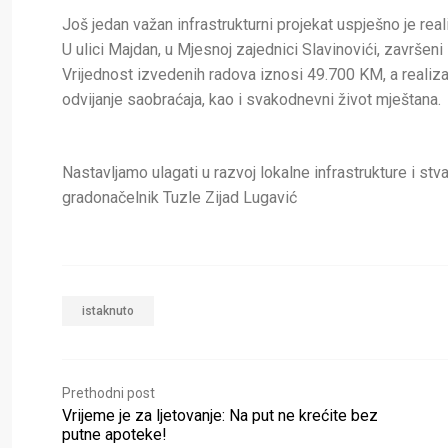
Još jedan važan infrastrukturni projekat uspješno je rea
U ulici Majdan, u Mjesnoj zajednici Slavinovići, završeni 
Vrijednost izvedenih radova iznosi 49.700 KM, a realizac
odvijanje saobraćaja, kao i svakodnevni život mještana.
Nastavljamo ulagati u razvoj lokalne infrastrukture i stv
gradonačelnik Tuzle Zijad Lugavić
istaknuto
Prethodni post
Vrijeme je za ljetovanje: Na put ne krećite bez
putne apoteke!