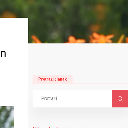
an
Pretraži članak