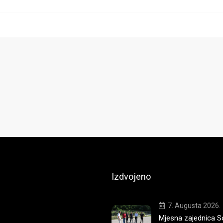
Izdvojeno
7. Augusta 2026.
Mjesna zajednica S