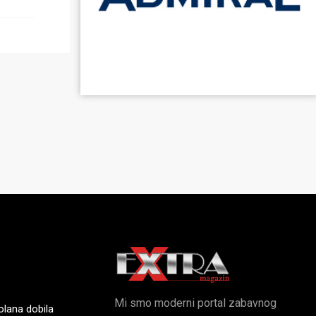
Mi smo moderni portal zabavnog
olana dobila