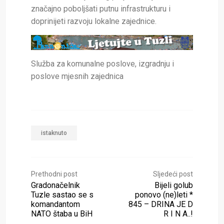
značajno poboljšati putnu infrastrukturu i
doprinijeti razvoju lokalne zajednice.
Služba za komunalne poslove, izgradnju i
poslove mjesnih zajednica
istaknuto
Prethodni post
Sljedeći post
Gradonačelnik
Bijeli golub
Tuzle sastao se s
ponovo (ne)leti *
komandantom
845 – DRINA JE D
NATO štaba u BiH
R I N A..!