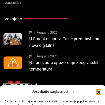
regional.ba
Izdvojeno
5. Augusta 2026.
U Gradskoj upravi Tuzle predstavljena
nova digitalna
5. Augusta 2026.
Narandžasto upozorenje zbog visokih
temperatura
Upravljajte saglasnostima
Da bismo pružili najbolje iskustvo, koristimo tehnologije poput kolačića za
Mi smo moderni portal zabavnog karaktera koji donosi vijesti i