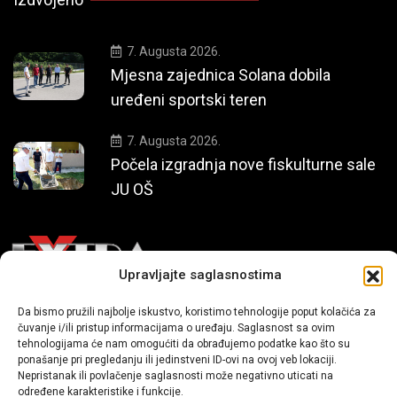
7. Augusta 2026.
Mjesna zajednica Solana dobila
uređeni sportski teren
7. Augusta 2026.
Počela izgradnja nove fiskulturne sale
JU OŠ
Upravljajte saglasnostima
Da bismo pružili najbolje iskustvo, koristimo tehnologije poput kolačića za
Mi smo moderni portal zabavnog karaktera koji donosi vijesti i
čuvanje i/ili pristup informacijama o uređaju. Saglasnost sa ovim
priče iz života, svijeta showbiza, lifestyle-a i popularne kulture.
tehnologijama će nam omogućiti da obrađujemo podatke kao što su
ponašanje pri pregledanju ili jedinstveni ID-ovi na ovoj veb lokaciji.
Nepristanak ili povlačenje saglasnosti može negativno uticati na
određene karakteristike i funkcije.