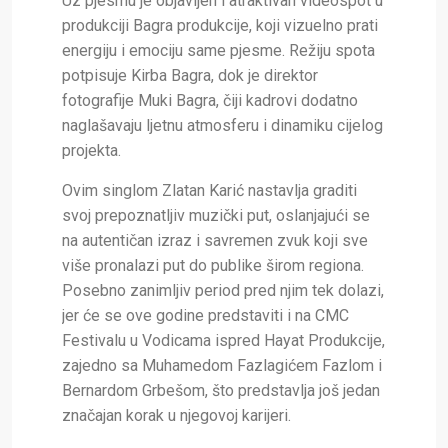
Uz pjesmu je objavljen i atraktivan videospot u
produkciji Bagra produkcije, koji vizuelno prati
energiju i emociju same pjesme. Režiju spota
potpisuje Kirba Bagra, dok je direktor
fotografije Muki Bagra, čiji kadrovi dodatno
naglašavaju ljetnu atmosferu i dinamiku cijelog
projekta.
Ovim singlom Zlatan Karić nastavlja graditi
svoj prepoznatljiv muzički put, oslanjajući se
na autentičan izraz i savremen zvuk koji sve
više pronalazi put do publike širom regiona.
Posebno zanimljiv period pred njim tek dolazi,
jer će se ove godine predstaviti i na CMC
Festivalu u Vodicama ispred Hayat Produkcije,
zajedno sa Muhamedom Fazlagićem Fazlom i
Bernardom Grbešom, što predstavlja još jedan
značajan korak u njegovoj karijeri.