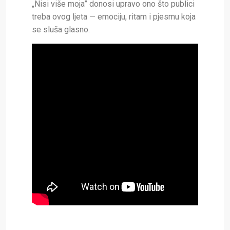
„Nisi više moja” donosi upravo ono što publici
treba ovog ljeta — emociju, ritam i pjesmu koja
se sluša glasno.