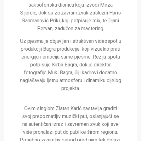
saksofonska dionica koju izvodi Mirza
Sijerčić, dok su za završni zvuk zaslužni Haris
Rahmanović Priki, koji potpisuje mix, te Djani
Pervan, zadužen za mastering.
Uz pjesmu je objavljen i atraktivan videospot u
produkciji Bagra produkcije, koji vizuelno prati
energiju i emociju same pjesme. Režiju spota
potpisuje Kirba Bagra, dok je direktor
fotografije Muki Bagra, čiji kadrovi dodatno
naglašavaju ljetnu atmosferu i dinamiku cijelog
projekta.
Ovim singlom Zlatan Karić nastavlja graditi
svoj prepoznatljiv muzički put, oslanjajući se
na autentičan izraz i savremen zvuk koji sve
više pronalazi put do publike širom regiona.
Posebno zanimljiv period pred njim tek dolazi,