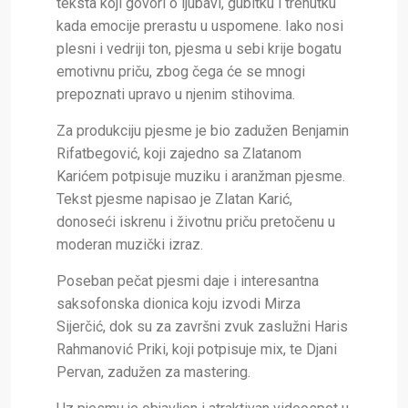
teksta koji govori o ljubavi, gubitku i trenutku
kada emocije prerastu u uspomene. Iako nosi
plesni i vedriji ton, pjesma u sebi krije bogatu
emotivnu priču, zbog čega će se mnogi
prepoznati upravo u njenim stihovima.
Za produkciju pjesme je bio zadužen Benjamin
Rifatbegović, koji zajedno sa Zlatanom
Karićem potpisuje muziku i aranžman pjesme.
Tekst pjesme napisao je Zlatan Karić,
donoseći iskrenu i životnu priču pretočenu u
moderan muzički izraz.
Poseban pečat pjesmi daje i interesantna
saksofonska dionica koju izvodi Mirza
Sijerčić, dok su za završni zvuk zaslužni Haris
Rahmanović Priki, koji potpisuje mix, te Djani
Pervan, zadužen za mastering.