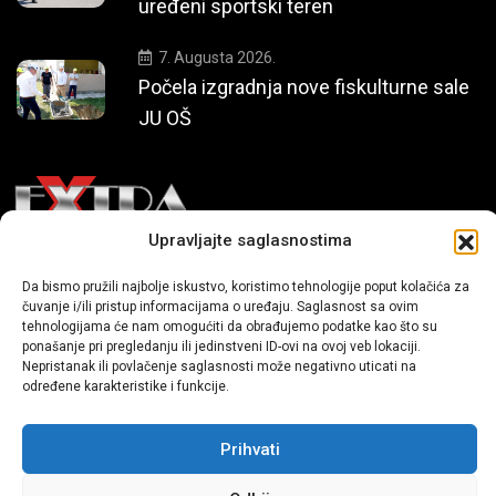
uređeni sportski teren
7. Augusta 2026.
Počela izgradnja nove fiskulturne sale
JU OŠ
Upravljajte saglasnostima
Mi smo moderni portal zabavnog karaktera koji donosi vijesti i
Da bismo pružili najbolje iskustvo, koristimo tehnologije poput kolačića za
priče iz života, svijeta showbiza, lifestyle-a i popularne kulture.
čuvanje i/ili pristup informacijama o uređaju. Saglasnost sa ovim
tehnologijama će nam omogućiti da obrađujemo podatke kao što su
ponašanje pri pregledanju ili jedinstveni ID-ovi na ovoj veb lokaciji.
Nepristanak ili povlačenje saglasnosti može negativno uticati na
određene karakteristike i funkcije.
Prihvati
Sva prava zadržana | extra.ba by profm.ba