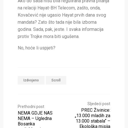
Ako do sada nisu bila regulirana pravna pitanja
na relaciji Hayat-BH Telecom, zašto, onda,
Kovačević nije ugasio Hayat prvih dana svog
mandata? Zato što tada nije bila izborna
godina. Sada, pak, jeste. I svaka informacija
protiv Trojke mora biti ugušena.
No, hoće li uspjeti?
Izdvojeno
Scroll
Sljedeći post
Prethodni post
PREC Živinice:
NEMA GDJE NAS
„13.000 mladih za
NEMA – Ugledna
13.000 stabala“ –
Bosanka
Ekološka misija