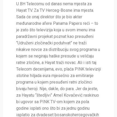
U BH Telecomu od danas nema mjesta za
Hayat TV. Za TV Herceg-Bosne ima mjesta.
Sada će onaj direktor što je bio akter
međunarodne afere Panama Papers reći – to
je zato što televizija koja u svom imenu ima
paradržavni projekat poznat kao presuđeni
“Udruženi zločinački poduhvat” ne traži
nikakve novce za distribuciju svog programa u
kojem se negiraju haške presude u veličaju
ratne zločine, a Hayat traži novac. Ali i isti taj
Telecom decenijama, evo, plaća PINK televiziji
stotine hiljada eura mjesečno za emitiranje
programa u kojem presuđeni ratni zločinci
bivaju heroji. Nije, dakle, do para. Jer da jeste,
za Hayatu “štedljivi” Amel Kovačević raskinuo
bi ugovor sa PINK TV-om kojem za pola
godine isplati ono što bi za jednu godinu
isplatio za dvadeset bosanskohercegovačkih