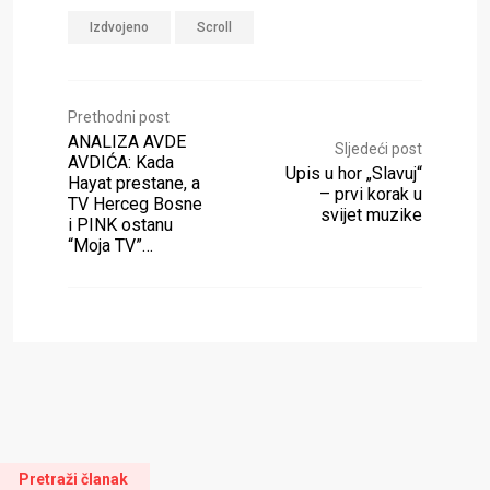
Izdvojeno
Scroll
Prethodni post
ANALIZA AVDE
Sljedeći post
AVDIĆA: Kada
Upis u hor „Slavuj“
Hayat prestane, a
– prvi korak u
TV Herceg Bosne
svijet muzike
i PINK ostanu
“Moja TV”…
Pretraži članak