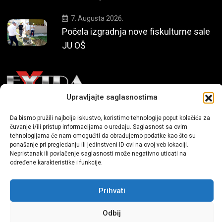
7. Augusta 2026.
Počela izgradnja nove fiskulturne sale
JU OŠ
Upravljajte saglasnostima
Mi smo moderni portal zabavnog karaktera koji donosi vijesti i
Da bismo pružili najbolje iskustvo, koristimo tehnologije poput kolačića za
čuvanje i/ili pristup informacijama o uređaju. Saglasnost sa ovim
priče iz života, svijeta showbiza, lifestyle-a i popularne kulture.
tehnologijama će nam omogućiti da obrađujemo podatke kao što su
ponašanje pri pregledanju ili jedinstveni ID-ovi na ovoj veb lokaciji.
Nepristanak ili povlačenje saglasnosti može negativno uticati na
određene karakteristike i funkcije.
Prihvati
Sva prava zadržana | extra.ba by profm.ba
Odbij