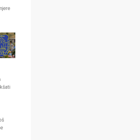
mjere
a
kšati
oš
če