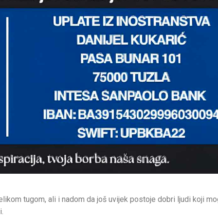
velikom tugom, ali i nadom da još uvijek postoje dobri ljudi koji m
i.