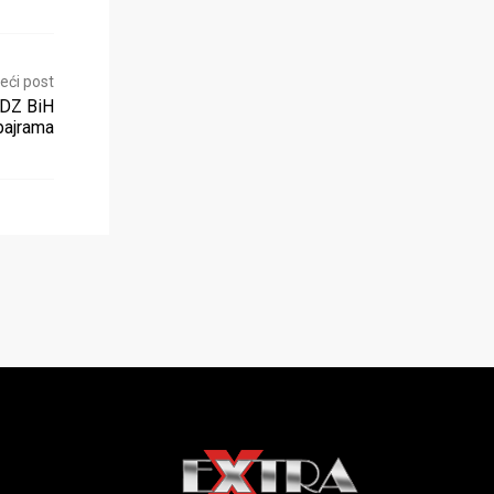
eći post
HDZ BiH
bajrama