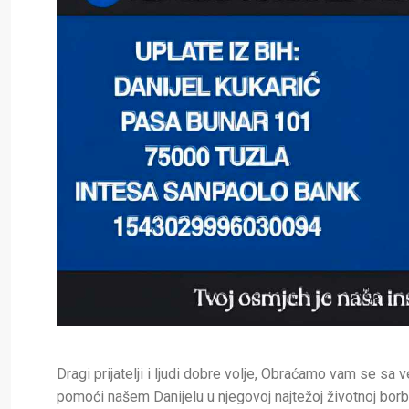
Dragi prijatelji i ljudi dobre volje, Obraćamo vam se sa 
pomoći našem Danijelu u njegovoj najtežoj životnoj borb