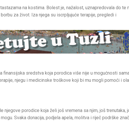
tastazama na kostima. Bolest je, nažalost, uznapredovala do te 
borbu za život. Iza njega su iscrpljujuće terapije, pregledi i
na finansijska sredstva koja porodica više nije u mogućnosti sam
terapije, njegu i medicinske troškove koji bi mu mogli pomoći i ola
 njegove porodice koja želi još vremena sa njim, još trenutaka, j
ogu. Svaka donacija, podjela apela, molitva i riječ podrške zna