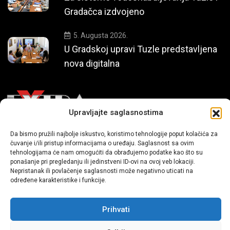
Gradačca izdvojeno
5. Augusta 2026.
U Gradskoj upravi Tuzle predstavljena
nova digitalna
Upravljajte saglasnostima
Da bismo pružili najbolje iskustvo, koristimo tehnologije poput kolačića za
Mi smo moderni portal zabavnog karaktera koji donosi vijesti i
čuvanje i/ili pristup informacijama o uređaju. Saglasnost sa ovim
priče iz života, svijeta showbiza, lifestyle-a i popularne kulture.
tehnologijama će nam omogućiti da obrađujemo podatke kao što su
ponašanje pri pregledanju ili jedinstveni ID-ovi na ovoj veb lokaciji.
Nepristanak ili povlačenje saglasnosti može negativno uticati na
određene karakteristike i funkcije.
Prihvati