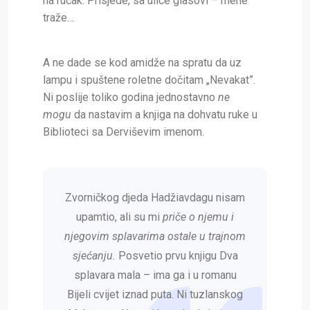
na ručak. Prisjede, sa ulice glasovi – mene
traže…
A ne dade se kod amidže na spratu da uz
lampu i spuštene roletne dočitam „Nevakat”.
Ni poslije toliko godina jednostavno
ne
mogu
da nastavim a knjiga na dohvatu ruke u
Biblioteci sa Derviševim imenom.
Zvorničkog djeda Hadžiavdagu nisam
upamtio, ali su mi
priče o njemu i
njegovim splavarima ostale u trajnom
sjećanju.
Posvetio prvu knjigu Dva
splavara mala – ima ga i u romanu
Bijeli cvijet iznad puta. Ni tuzlanskog