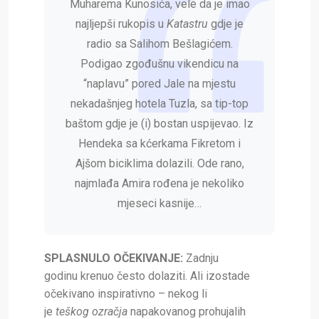
Muharema Kunosića, vele da je imao
najljepši rukopis u
Katastru
gdje je
radio sa Salihom Bešlagićem.
Podigao zgođušnu vikendicu na
“naplavu” pored Jale na mjestu
nekadašnjeg hotela Tuzla, sa tip-top
baštom gdje je (i) bostan uspijevao. Iz
Hendeka sa kćerkama Fikretom i
Ajšom biciklima dolazili. Ode rano,
najmlađa Amira rođena je nekoliko
mjeseci kasnije…
SPLASNULO OČEKIVANJE:
Zadnju
godinu
krenuo često dolaziti. Ali izostade
očekivano inspirativno – nekog li
je
teškog
ozračja
napakovanog prohujalih