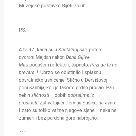
Muzejske postavke Bijeli Golub.
P.S.
A te 97., kada su u
Kristalnoj sali,
potom
dvorani Mejdan nakon
Dana Gljive
Mira
pogašeni reflektori, šapnuto:
Pazi da te ne
prevare..!
Ubrzo se obistinilo i splasnu
povratničko ushićenje. Slično u Dervišovoj
priči Kaimija, koji je takođe grdno prošao.
Pa i
nekih
sličnosti –
dobih
pobratima iz
prošlosti!
Zahvaljujući Dervišu Sušiću, naravno.
I zato su toliko važne njegove sjene – neka ne
zamjeri i bez pardona gore nabrojano.
. . . . .