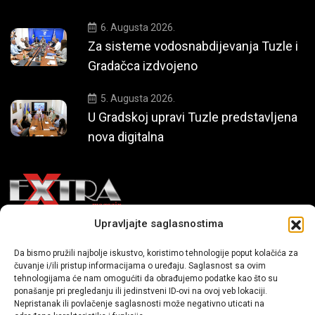
6. Augusta 2026.
Za sisteme vodosnabdijevanja Tuzle i
Gradačca izdvojeno
5. Augusta 2026.
U Gradskoj upravi Tuzle predstavljena
nova digitalna
Upravljajte saglasnostima
Mi smo moderni portal zabavnog karaktera koji donosi vijesti i
priče iz života, svijeta showbiza, lifestyle-a i popularne kulture.
Da bismo pružili najbolje iskustvo, koristimo tehnologije poput kolačića za
čuvanje i/ili pristup informacijama o uređaju. Saglasnost sa ovim
tehnologijama će nam omogućiti da obrađujemo podatke kao što su
ponašanje pri pregledanju ili jedinstveni ID-ovi na ovoj veb lokaciji.
Nepristanak ili povlačenje saglasnosti može negativno uticati na