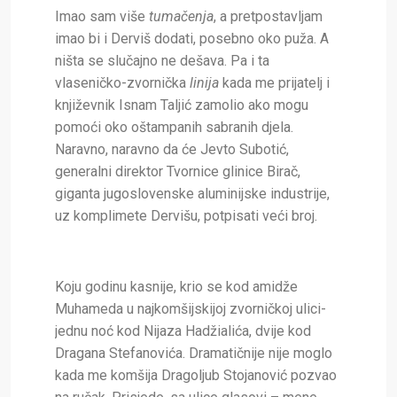
Imao sam više
tumačenja
, a pretpostavljam
imao bi i Derviš dodati, posebno oko puža. A
ništa se slučajno ne dešava. Pa i ta
vlaseničko-zvornička
linija
kada me prijatelj i
književnik Isnam Taljić zamolio ako mogu
pomoći oko oštampanih sabranih djela.
Naravno, naravno da će Jevto Subotić,
generalni direktor Tvornice glinice Birač,
giganta jugoslovenske aluminijske industrije,
uz komplimete Dervišu, potpisati veći broj.
Koju godinu kasnije, krio se kod amidže
Muhameda u najkomšijskijoj zvorničkoj ulici-
jednu noć kod Nijaza Hadžialića, dvije kod
Dragana Stefanovića. Dramatičnije nije moglo
kada me komšija Dragoljub Stojanović pozvao