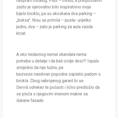
naspram ostalog. Plus – minus, a pretpostaviti
zašto je vjerovatno bilo inspirativno moje
bijelo biciklo, pa su skoskana dva parking –
„boksa”. Nisu se
primila
– pusta- urijetko
jedno, dva – zato je parking za auta vazda
krcat.
A oko nedavnog nemal
skandala
nema
potrebe u detalje i da baš ovdje desi?! Ispalo
smiješno da nije tužno, pa
bezveze
nasikiran
popodne zaplatio padom s
bicikla. Zbog nabrojanog garant bi se
Derviš
odrekao
te počasti i
lično
predložio da
se ploča s njegovim imenom makne sa
išarane fasade.