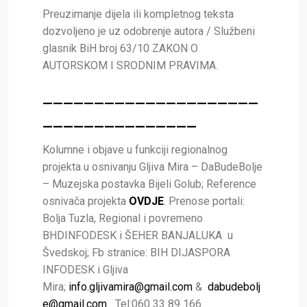
Preuzimanje dijela ili kompletnog teksta
dozvoljeno je uz odobrenje autora / Službeni
glasnik BiH broj 63/10 ZAKON O
AUTORSKOM I SRODNIM PRAVIMA.
_____________________
_______________
Kolumne i objave u funkciji regionalnog
projekta u osnivanju Gljiva Mira – DaBudeBolje
– Muzejska postavka Bijeli Golub; Reference
osnivača projekta
OVDJE
. Prenose portali:
Bolja Tuzla, Regional i povremeno
BHDINFODESK i ŠEHER BANJALUKA u
Švedskoj; Fb stranice: BIH DIJASPORA
INFODESK i Gljiva
Mira;
info.gljivamira@gmail.com
&
dabudebolj
e@gmail.com
Tel:060 33 89 166