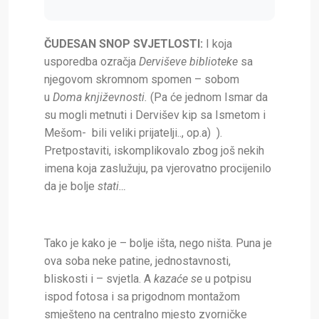
ČUDESAN SNOP SVJETLOSTI:
I koja
usporedba ozračja
Derviševe biblioteke
sa
njegovom skromnom spomen – sobom
u
Doma književnosti.
(Pa će jednom Ismar da
su mogli metnuti i Dervišev kip sa Ismetom i
Mešom- bili veliki prijatelji.., op.a) ).
Pretpostaviti, iskomplikovalo zbog još nekih
imena koja zaslužuju, pa vjerovatno procijenilo
da je bolje
stati…
Tako je kako je – bolje išta, nego ništa. Puna je
ova soba neke patine, jednostavnosti,
bliskosti i – svjetla. A
kazaće se
u potpisu
ispod fotosa i sa prigodnom montažom
smješteno na centralno mjesto zvorničke