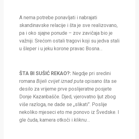
A nema potrebe ponavljati i nabrajati
skandinavske relacije i šta je sve realizovano,
pa i oko sjajne ponude – zov zavičaja bio je
važniji. Srećom ostali tragovi koji su jedva stali
u šleper i u jeku korone pravac Bosna…
ŠTA BI SUŠIĆ REKAO?:
Negdje pri sredini
romana
Bijeli cvijet iznad puta
opisano šta se
desilo za vrijeme prve poslijeratne posjete
Donje Kazanbašče. Djed, vjerovatno ljut zbog
više razloga, ne dade se „slikati”. Poslije
nekoliko mjeseci eto me ponovo iz Švedske. I
gle čuda, kamera otkoči i
kliknu
…