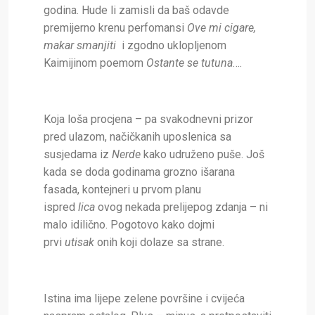
godina. Hude li zamisli da baš odavde
premijerno krenu perfomansi
Ove mi cigare,
makar smanjiti
i zgodno uklopljenom
Kaimijinom poemom
Ostante se tutuna
….
Koja loša procjena – pa svakodnevni prizor
pred ulazom, načičkanih uposlenica sa
susjedama iz
Nerde
kako udruženo puše. Još
kada se doda godinama grozno išarana
fasada, kontejneri u prvom planu
ispred
lica
ovog nekada prelijepog zdanja – ni
malo idilično. Pogotovo kako dojmi
prvi
utisak
onih koji dolaze sa strane.
Istina ima lijepe zelene površine i cvijeća