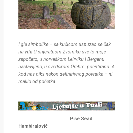
I gle simbolike – sa kućicom uspuzao se čak
na vrh! U prijeratnom Zvorniku sve to moje
započeto, u norveškom Leirviku i Bergenu
nastavljeno, u švedskom
Örebro
poentirano. A
kod nas niks nakon definirivnog povratka – ni
maklo od početka.
Piše Sead
Hambiralović