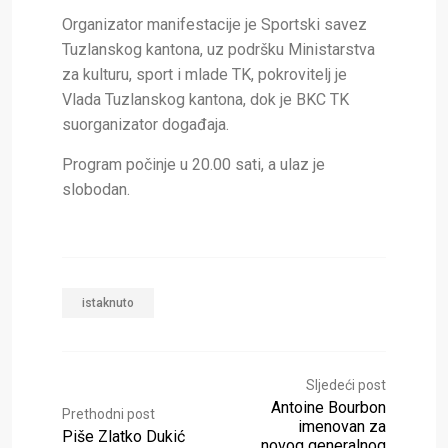
Organizator manifestacije je
Sportski savez
Tuzlanskog kantona
, uz podršku
Ministarstva
za kulturu, sport i mlade TK
, pokrovitelj je
Vlada Tuzlanskog kantona
, dok je
BKC TK
suorganizator događaja.
Program počinje u
20.00 sati
, a
ulaz je
slobodan
.
istaknuto
Sljedeći post
Antoine Bourbon
Prethodni post
imenovan za
Piše Zlatko Dukić
novog generalnog