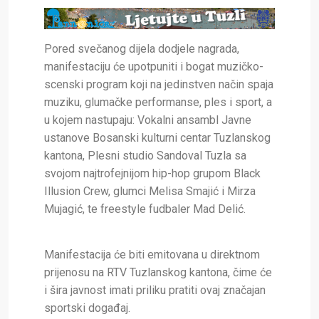
Pored svečanog dijela dodjele nagrada,
manifestaciju će upotpuniti i bogat
muzičko-
scenski program koji na jedinstven način spaja
muziku, glumačke performanse, ples i sport, a
u kojem nastupaju: Vokalni ansambl Javne
ustanove Bosanski kulturni centar Tuzlanskog
kantona, Plesni studio Sandoval Tuzla sa
svojom najtrofejnijom hip-hop grupom
Black
Illusion Crew
, glumci
Melisa Smajić
i
Mirza
Mujagić
, te freestyle fudbaler
Mad Delić
.
Manifestacija će biti emitovana u
direktnom
prijenosu na RTV Tuzlanskog kantona
, čime će
i šira javnost imati priliku pratiti ovaj značajan
sportski događaj.