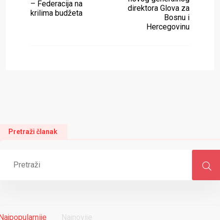
– Federacija na
direktora Glova za
krilima budžeta
Bosnu i
Hercegovinu
Pretraži članak
Najpopularnije
Najnovije