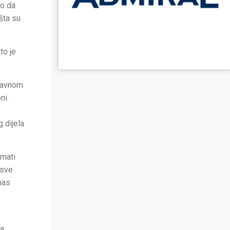
to da
šta su
to je
ržavnom
ni.
 dijela
imati
 sve
nas
za