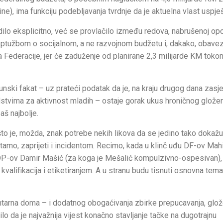
ne), ima funkciju podebljavanja tvrdnje da je aktuelna vlast uspje
dilo eksplicitno, već se provlačilo između redova, nabrušenoj opo
du optužbom o socijalnom, a ne razvojnom budžetu i, dakako, obave
Federacije, jer će zaduženje od planirane 2,3 milijarde KM toko
runski fakat – uz prateći podatak da je, na kraju drugog dana zasje
tvima za aktivnost mladih – ostaje gorak ukus hroničnog gložen
aš najbolje.
što je, možda, znak potrebe nekih likova da se jedino tako dokažu
i tamo, zaprijeti i incidentom. Recimo, kada u klinč uđu DF-ov Mah
 SDP-ov Damir Mašić (za koga je Mešalić kompulzivno-ospesivan),
alifikacija i etiketiranjem. A u stranu budu tisnuti osnovna tema
ntarna doma – i dodatnog obogaćivanja zbirke prepucavanja, glože
lo da je najvažnija vijest konačno stavljanje tačke na dugotrajnu