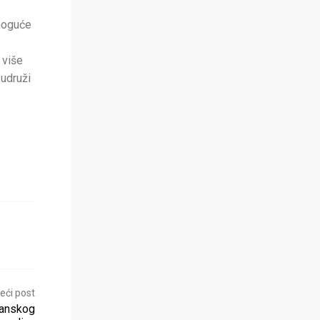
 moguće
 više
 udruži
eći post
lanskog