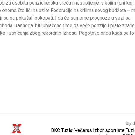
g za osobitu penzionersku sreću i nestrpljenje, s kojim (oni koji
ak o onome što liči na uzlet Federacije na krilima novog budžeta –
koji su ga pokušali pokopati. I da će sumorne prognoze u vezi sa
hoda i rashoda, biti ublažene time da veće penzije i plate znače
ike i ushićenja zbog rekordnih iznosa. Pogotovo onda kada se to
Sljed
BKC Tuzla: Večeras izbor sportiste Tuz