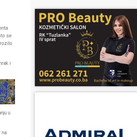
enta
što se
rozilo
mrak i
anju u
r na