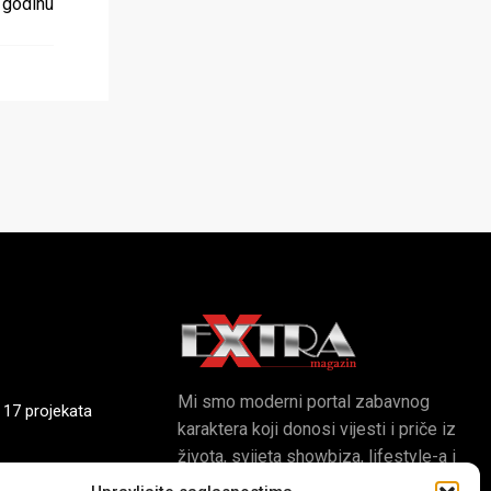
 godinu
Mi smo moderni portal zabavnog
 17 projekata
karaktera koji donosi vijesti i priče iz
života, svijeta showbiza, lifestyle-a i
popularne kulture.