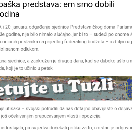
o baška predstava: em smo dobili
godina
19. i 20. januara: odgađanje sjednice Predstavničkog doma Parlam
le godine, nije bilo nimalo slučajno, jer bi to – sudeći po onome 
opozicionih poslanika na prijedlog federalnog budžeta – ozbiljno ug
zdolisanom odlukom.
dana sjednice, a zaokružen je drugog dana, kad se duboko ušlo u 
 koji je to učinio u petak.
nje utisaka – svojski potrudili da nas detaljno obavijeste o dešav
oš očekivanijim prepucavanjem vlasti i opozicije.
edostajala, pa su jedva dočekali priliku za to, izostao je odgovo