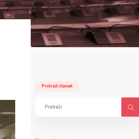
a
Pretraži članak