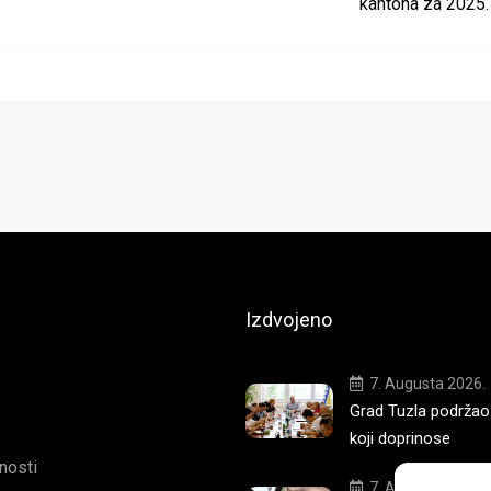
kantona za 2025.
Izdvojeno
7. Augusta 2026.
Grad Tuzla podržao
koji doprinose
tnosti
7. Augusta 2026.