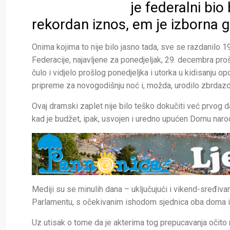
je federalni bi
rekordan iznos, em je izborna 
Onima kojima to nije bilo jasno tada, sve se razdanilo 
Federacije, najavljene za ponedjeljak, 29. decembra proš
čulo i vidjelo prošlog ponedjeljka i utorka u kidisanju 
pripreme za novogodišnju noć i, možda, urodilo zbrda
Ovaj dramski zaplet nije bilo teško dokučiti već prvog 
kad je budžet, ipak, usvojen i uredno upućen Domu naroda,
Mediji su se minulih dana – uključujući i vikend-sređiva
Parlamentu, s očekivanim ishodom sjednica oba doma i j
Uz utisak o tome da je akterima tog prepucavanja očito n