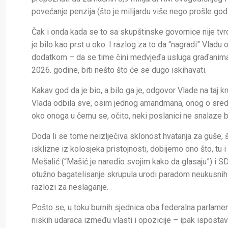
povećanje penzija (što je milijardu više nego prošle godi
Čak i onda kada se to sa skupštinske govornice nije tvr
je bilo kao prst u oko. I razlog za to da “nagradi” Vla
dodatkom – da se time čini medvjeđa usluga građanima 
2026. godine, biti nešto što će se dugo iskihavati.
Kakav god da je bio, a bilo ga je, odgovor Vlade na taj k
Vlada odbila sve, osim jednog amandmana, onog o sreds
oko onoga u čemu se, očito, neki poslanici ne snalaze b
Doda li se tome neizlječiva sklonost hvatanja za guše, 
isklizne iz kolosjeka pristojnosti, dobijemo ono što, tu 
Mešalić (“Mašić je naredio svojim kako da glasaju”) i
otužno bagatelisanje skrupula urodi paradom neukusnih kv
razlozi za neslaganje.
Pošto se, u toku burnih sjednica oba federalna parlame
niskih udaraca između vlasti i opozicije – ipak ispostavi