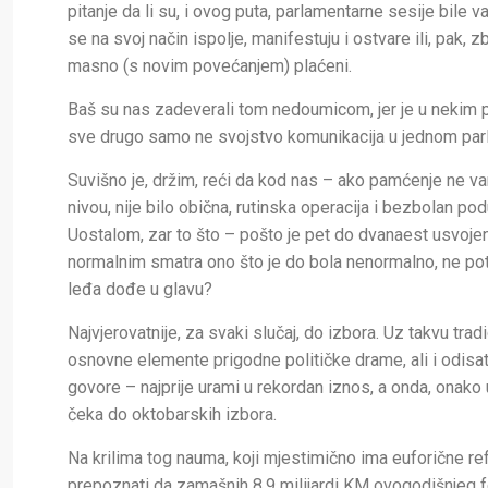
pitanje da li su, i ovog puta, parlamentarne sesije bile
se na svoj način ispolje, manifestuju i ostvare ili, pak,
masno (s novim povećanjem) plaćeni.
Baš su nas zadeverali tom nedoumicom, jer je u nekim pri
sve drugo samo ne svojstvo komunikacija u jednom par
Suvišno je, držim, reći da kod nas – ako pamćenje ne v
nivou, nije bilo obična, rutinska operacija i bezbolan podu
Uostalom, zar to što – pošto je pet do dvanaest usvojen
normalnim smatra ono što je do bola nenormalno, ne pot
leđa dođe u glavu?
Najvjerovatnije, za svaki slučaj, do izbora. Uz takvu tra
osnovne elemente prigodne političke drame, ali i odisa
govore – najprije urami u rekordan iznos, a onda, onako
čeka do oktobarskih izbora.
Na krilima tog nauma, koji mjestimično ima euforične ref
prepoznati da zamašnih 8,9 milijardi KM ovogodišnjeg 