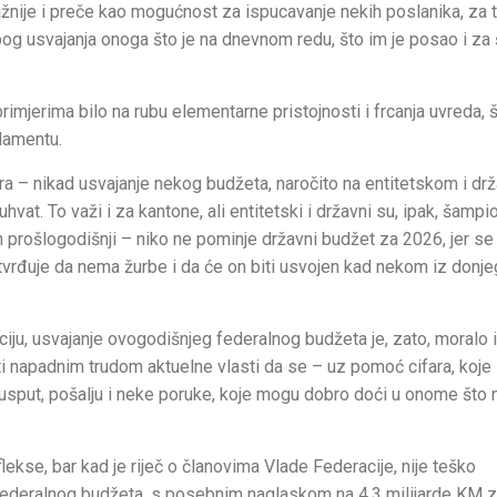
 važnije i preče kao mogućnost za ispucavanje nekih poslanika, za 
 zbog usvajanja onoga što je na dnevnom redu, što im je posao i za 
mjerima bilo na rubu elementarne pristojnosti i frcanja uvreda, š
lamentu.
ara – nikad usvajanje nekog budžeta, naročito na entitetskom i d
hvat. To važi i za kantone, ali entitetski i državni su, ipak, šampio
 prošlogodišnji – niko ne pominje državni budžet za 2026, jer se
vrđuje da nema žurbe i da će on biti usvojen kad nekom iz donjeg
diciju, usvajanje ovogodišnjeg federalnog budžeta je, zato, moralo 
ti napadnim trudom aktuelne vlasti da se – uz pomoć cifara, koje
 usput, pošalju i neke poruke, koje mogu dobro doći u onome što 
lekse, bar kad je riječ o članovima Vlade Federacije, nije teško
federalnog budžeta, s posebnim naglaskom na 4,3 milijarde KM 