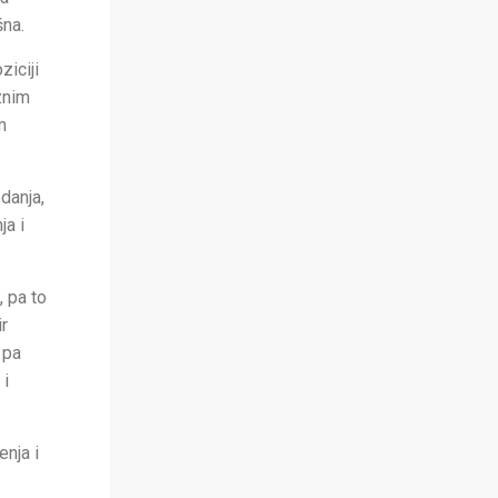
šna.
ziciji
znim
m
danja,
ja i
, pa to
ir
 pa
 i
nja i