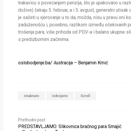
trakavicu s povećanjem penzija, što je upakovano u razlo
dožive) čekaju 5. februar, a i 5. avgust, generalni utis
je sažeti u vjerovanje u to da, možda, nisu u pravu oni 
zaduženošću i, posebno, razlikom između očekivanih pri
trošenja para, više prihoda od PDV-a i balans ukupne sl
s predizbornim začinima.
oslobodjenje.ba/ ilustracija – Benjamin Krnić
istaknuto
Izdvojeno
Scroll
Prethodni post
PREDSTAVLJAMO: Slikovnica bračnog para Smajić