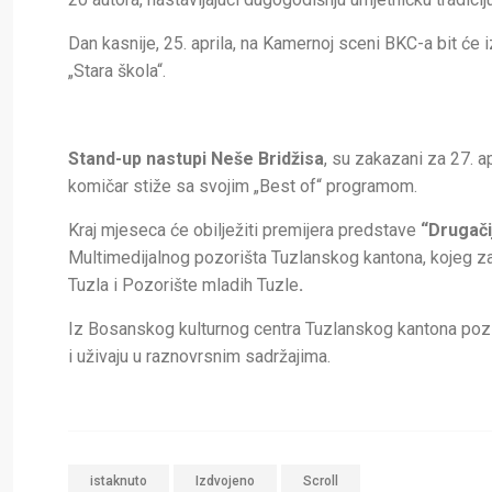
Dan kasnije, 25. aprila, na Kamernoj sceni BKC-a bit će
„Stara škola“.
Stand-up nastupi Neše Bridžisa
, su zakazani za 27. a
komičar stiže sa svojim „Best of“ programom.
Kraj mjeseca će obilježiti premijera predstave
“Drugači
Multimedijalnog pozorišta Tuzlanskog kantona, kojeg 
Tuzla i Pozorište mladih Tuzle
.
Iz Bosanskog kulturnog centra Tuzlanskog kantona poz
i uživaju u raznovrsnim sadržajima.
istaknuto
Izdvojeno
Scroll