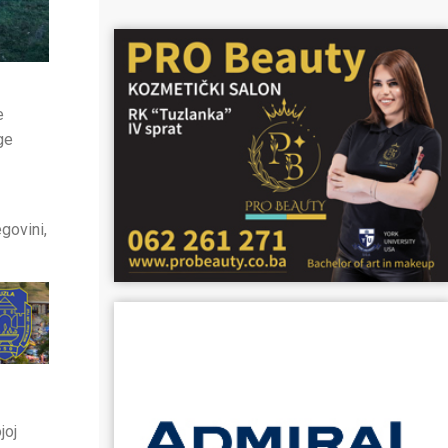
e
ge
govini,
joj