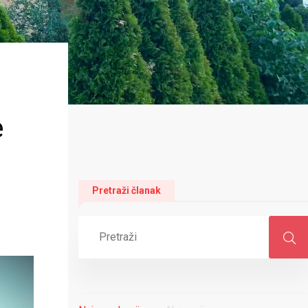
e
Pretraži članak