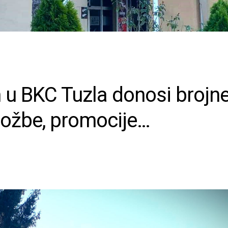
 u BKC Tuzla donosi brojn
zložbe, promocije…