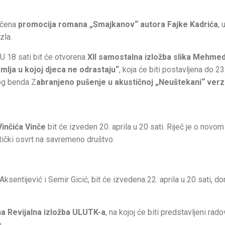
ličena
promocija romana „Smajkanov“ autora Fajke Kadrića
, 
zla.
 U 18 sati bit će otvorena
XII samostalna izložba slika Mehme
lja u kojoj djeca ne odrastaju“
, koja će biti postavljena do 23.
nog benda Z
abranjeno pušenje u akustičnoj „Neuštekani“ verzi
Vinčića Vinče
bit će izveden 20. aprila u 20 sati. Riječ je o novom
itički osvrt na savremeno društvo.
a Aksentijević i Semir Gicić, bit će izvedena 22. aprila u 20 sati, d
na Revijalna izložba ULUTK-a
, na kojoj će biti predstavljeni rad
.