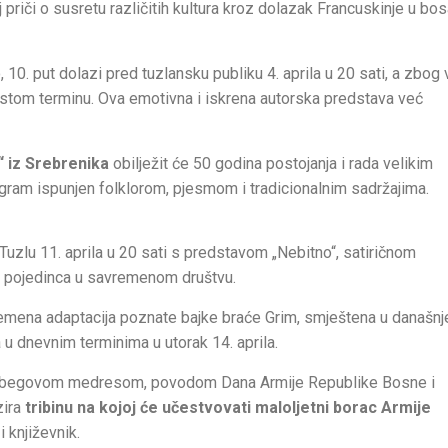
oj priči o susretu različitih kultura kroz dolazak Francuskinje u b
10. put dolazi pred tuzlansku publiku 4. aprila u 20 sati, a zbog 
 istom terminu. Ova emotivna i iskrena autorska predstava već
 iz Srebrenika
obilježit će 50 godina postojanja i rada velikim
ogram ispunjen folklorom, pjesmom i tradicionalnim sadržajima.
Tuzlu 11. aprila u 20 sati s predstavom „Nebitno“, satiričnom
u pojedinca u savremenom društvu.
remena adaptacija poznate bajke braće Grim, smještena u današnj
a u dnevnim terminima u utorak 14. aprila.
am-begovom medresom, povodom Dana Armije Republike Bosne i
zira
tribinu na kojoj će učestvovati maloljetni borac Armije
 i književnik.