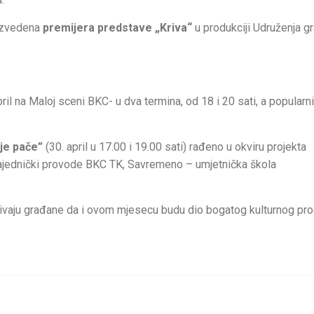
 izvedena
premijera predstave „Kriva“
u produkciji Udruženja g
pril na Maloj sceni BKC- u dva termina, od 18 i 20 sati, a popularni
je pače”
(30. april u 17.00 i 19.00 sati) rađeno u okviru projekta
zajednički provode BKC TK, Savremeno – umjetnička škola
ivaju građane da i ovom mjesecu budu dio bogatog kulturnog pr