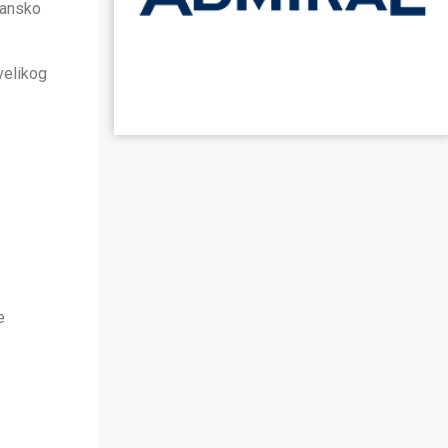
osansko
velikog
e