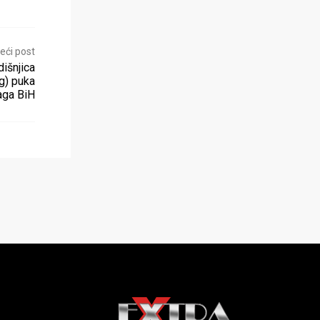
eći post
išnjica
g) puka
aga BiH