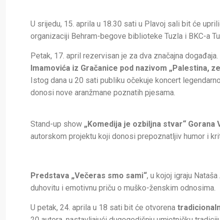
U srijedu, 15. aprila u 18.30 sati u Plavoj sali bit će upri
organizaciji Behram-begove biblioteke Tuzla i BKC-a Tu
Petak, 17. april rezervisan je za dva značajna događaja.
Imamovića iz Gračanice pod nazivom „Palestina, zem
Istog dana u 20 sati publiku očekuje koncert legendar
donosi nove aranžmane poznatih pjesama.
Stand-up show
„Komedija je ozbiljna stvar“ Gorana 
autorskom projektu koji donosi prepoznatljiv humor i kr
Predstava „Večeras smo sami“
, u kojoj igraju Nataš
duhovitu i emotivnu priču o muško-ženskim odnosima.
U petak, 24. aprila u 18 sati bit će otvorena
tradicional
20 autora, nastavljajući dugogodišnju umjetničku tradiciju