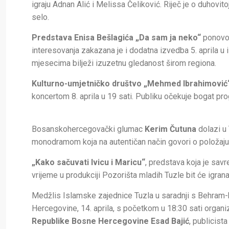
igraju Adnan Alić i Melissa Čeliković. Riječ je o duhovit
selo.
Predstava Enisa Bešlagića „Da sam ja neko“
ponovo, 
interesovanja zakazana je i dodatna izvedba 5. aprila u
mjesecima bilježi izuzetnu gledanost širom regiona.
Kulturno-umjetničko društvo „Mehmed Ibrahimović“
koncertom 8. aprila u 19 sati. Publiku očekuje bogat pr
Bosanskohercegovački glumac
Kerim Čutuna
dolazi u 
monodramom koja na autentičan način govori o položaj
„Kako sačuvati Ivicu i Maricu“
, predstava koja je sav
vrijeme u produkciji Pozorišta mladih Tuzle bit će igran
Medžlis Islamske zajednice Tuzla u saradnji s Behr
Hercegovine, 14. aprila, s početkom u 18:30 sati organi
Republike Bosne Hercegovine Esad Bajić
, publicista