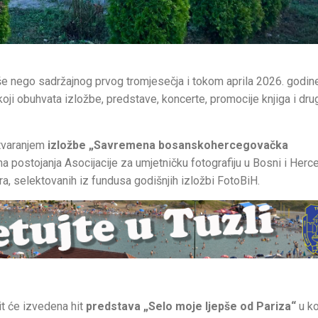
iše nego sadržajnog prvog tromjesečja i tokom aprila 2026. godin
oji obuhvata izložbe, predstave, koncerte, promocije knjiga i dru
 otvaranjem
izložbe „Savremena bosanskohercegovačka
 postojanja Asocijacije za umjetničku fotografiju u Bosni i Herce
ora, selektovanih iz fundusa godišnjih izložbi FotoBiH.
it će izvedena hit
predstava „Selo moje ljepše od Pariza“
u ko