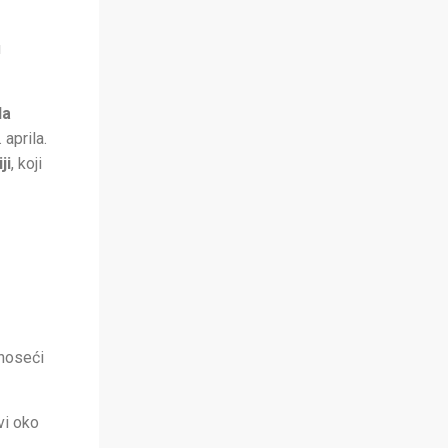
u
da
 aprila.
ji
, koji
onoseći
ovi oko