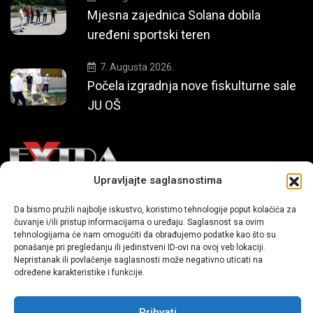
Mjesna zajednica Solana dobila
uređeni sportski teren
7. Augusta 2026.
Počela izgradnja nove fiskulturne sale
JU OŠ
Upravljajte saglasnostima
Mi smo moderni portal zabavnog karaktera koji donosi vijesti i
Da bismo pružili najbolje iskustvo, koristimo tehnologije poput kolačića za
priče iz života, svijeta showbiza, lifestyle-a i popularne kulture.
čuvanje i/ili pristup informacijama o uređaju. Saglasnost sa ovim
tehnologijama će nam omogućiti da obrađujemo podatke kao što su
ponašanje pri pregledanju ili jedinstveni ID-ovi na ovoj veb lokaciji.
Nepristanak ili povlačenje saglasnosti može negativno uticati na
određene karakteristike i funkcije.
Prihvati