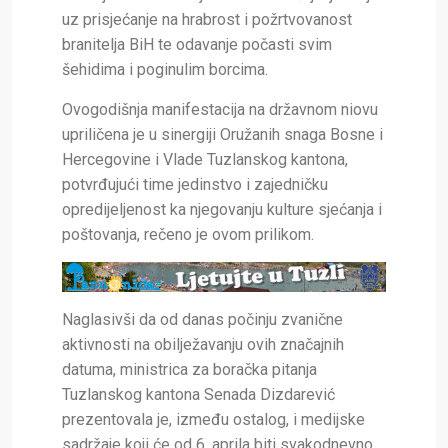
uz prisjećanje na hrabrost i požrtvovanost
branitelja BiH te odavanje počasti svim
šehidima i poginulim borcima.
Ovogodišnja manifestacija na državnom niovu
upriličena je u sinergiji Oružanih snaga Bosne i
Hercegovine i Vlade Tuzlanskog kantona,
potvrđujući time jedinstvo i zajedničku
opredijeljenost ka njegovanju kulture sjećanja i
poštovanja, rečeno je ovom prilikom.
Naglasivši da od danas počinju zvanične
aktivnosti na obilježavanju ovih značajnih
datuma, ministrica za boračka pitanja
Tuzlanskog kantona Senada Dizdarević
prezentovala je, između ostalog, i medijske
sadržaje koji će od 6. aprila biti svakodnevno