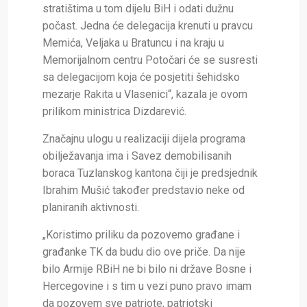
stratištima u tom dijelu BiH i odati dužnu
počast. Jedna će delegacija krenuti u pravcu
Memića, Veljaka u Bratuncu i na kraju u
Memorijalnom centru Potočari će se susresti
sa delegacijom koja će posjetiti šehidsko
mezarje Rakita u Vlasenici“, kazala je ovom
prilikom ministrica Dizdarević.
Značajnu ulogu u realizaciji dijela programa
obilježavanja ima i Savez demobilisanih
boraca Tuzlanskog kantona čiji je predsjednik
Ibrahim Mušić također predstavio neke od
planiranih aktivnosti.
„Koristimo priliku da pozovemo građane i
građanke TK da budu dio ove priče. Da nije
bilo Armije RBiH ne bi bilo ni države Bosne i
Hercegovine i s tim u vezi puno pravo imam
da pozovem sve patriote, patriotski