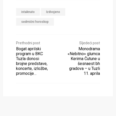
istaknuto
Izdvojeno
sedmični horoskop
Prethodni post
Sljedeći post
Bogat aprilski
Monodrama
program u BKC
«Nebitno» glumca
Tuzla donosi
Kerima Čutune u
brojne predstave,
šesnaest bh
koncerte, izložbe,
gradova – u Tuzli
promocije…
11. aprila