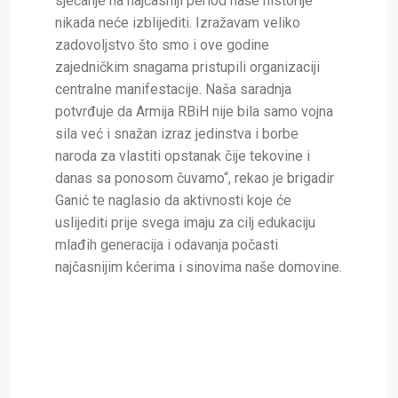
sjećanje na najčasniji period naše historije
nikada neće izblijediti. Izražavam veliko
zadovoljstvo što smo i ove godine
zajedničkim snagama pristupili organizaciji
centralne manifestacije. Naša saradnja
potvrđuje da Armija RBiH nije bila samo vojna
sila već i snažan izraz jedinstva i borbe
naroda za vlastiti opstanak čije tekovine i
danas sa ponosom čuvamo“, rekao je brigadir
Ganić te naglasio da aktivnosti koje će
uslijediti prije svega imaju za cilj edukaciju
mlađih generacija i odavanja počasti
najčasnijim kćerima i sinovima naše domovine.