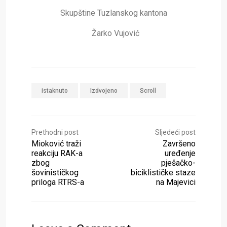
Skupštine Tuzlanskog kantona
Žarko Vujović
istaknuto
Izdvojeno
Scroll
Prethodni post
Sljedeći post
Mioković traži
Završeno
reakciju RAK-a
uređenje
zbog
pješačko-
šovinističkog
biciklističke staze
priloga RTRS-a
na Majevici