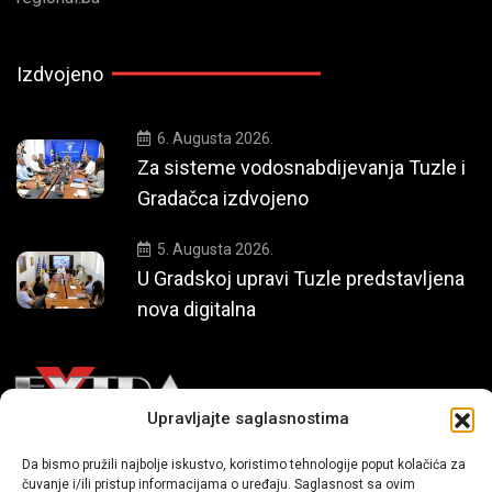
Izdvojeno
6. Augusta 2026.
Za sisteme vodosnabdijevanja Tuzle i
Gradačca izdvojeno
5. Augusta 2026.
U Gradskoj upravi Tuzle predstavljena
nova digitalna
Upravljajte saglasnostima
Mi smo moderni portal zabavnog karaktera koji donosi vijesti i
Da bismo pružili najbolje iskustvo, koristimo tehnologije poput kolačića za
čuvanje i/ili pristup informacijama o uređaju. Saglasnost sa ovim