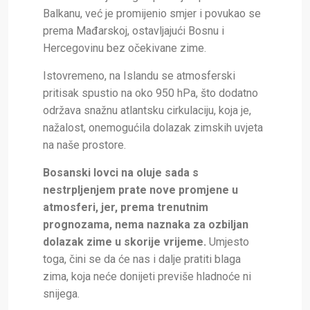
Balkanu, već je promijenio smjer i povukao se
prema Mađarskoj, ostavljajući Bosnu i
Hercegovinu bez očekivane zime.
Istovremeno, na Islandu se atmosferski
pritisak spustio na oko 950 hPa, što dodatno
održava snažnu atlantsku cirkulaciju, koja je,
nažalost, onemogućila dolazak zimskih uvjeta
na naše prostore.
Bosanski lovci na oluje sada s
nestrpljenjem prate nove promjene u
atmosferi, jer, prema trenutnim
prognozama, nema naznaka za ozbiljan
dolazak zime u skorije vrijeme.
Umjesto
toga, čini se da će nas i dalje pratiti blaga
zima, koja neće donijeti previše hladnoće ni
snijega.