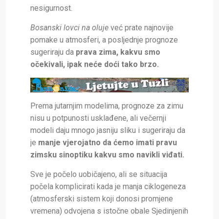
nesigurnost.
Bosanski lovci na oluje
već prate najnovije
pomake u atmosferi, a posljednje prognoze
sugeriraju da
prava zima, kakvu smo
očekivali, ipak neće doći tako brzo.
Prema jutarnjim modelima, prognoze za zimu
nisu u potpunosti usklađene, ali večernji
modeli daju mnogo jasniju sliku i sugeriraju da
je
manje vjerojatno da ćemo imati pravu
zimsku sinoptiku kakvu smo navikli viđati.
Sve je počelo uobičajeno, ali se situacija
počela komplicirati kada je manja ciklogeneza
(atmosferski sistem koji donosi promjene
vremena) odvojena s istočne obale Sjedinjenih