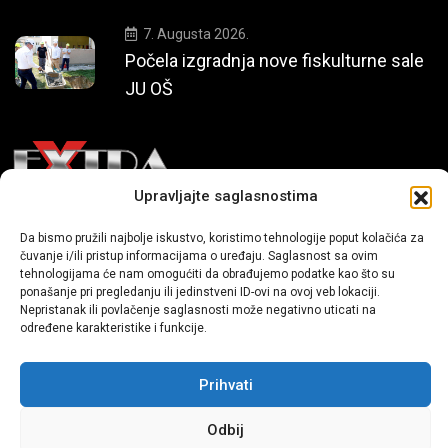
7. Augusta 2026.
Počela izgradnja nove fiskulturne sale
JU OŠ
Upravljajte saglasnostima
Mi smo moderni portal zabavnog karaktera koji donosi vijesti i
Da bismo pružili najbolje iskustvo, koristimo tehnologije poput kolačića za
priče iz života, svijeta showbiza, lifestyle-a i popularne kulture.
čuvanje i/ili pristup informacijama o uređaju. Saglasnost sa ovim
tehnologijama će nam omogućiti da obrađujemo podatke kao što su
ponašanje pri pregledanju ili jedinstveni ID-ovi na ovoj veb lokaciji.
Nepristanak ili povlačenje saglasnosti može negativno uticati na
određene karakteristike i funkcije.
Prihvati
Sva prava zadržana | extra.ba by profm.ba
Odbij