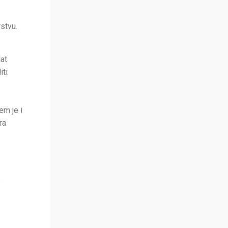
stvu.
at
iti
em je i
ra
o