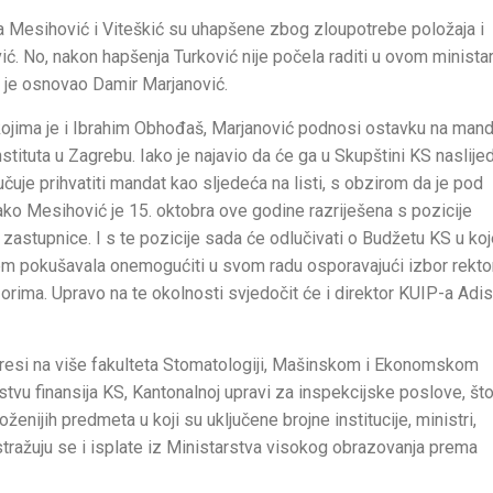
, a Mesihović i Viteškić su uhapšene zbog zloupotrebe položaja i
ć. No, nakon hapšenja Turković nije počela raditi u ovom ministar
ji je osnovao Damir Marjanović.
ojima je i Ibrahim Obhođaš, Marjanović podnosi ostavku na mand
stituta u Zagrebu. Iako je najavio da će ga u Skupštini KS naslijed
uje prihvatiti mandat kao sljedeća na listi, s obzirom da je pod
tako Mesihović je 15. oktobra ove godine razriješena s pozicije
zastupnice. I s te pozicije sada će odlučivati o Budžetu KS u koj
ićem pokušavala onemogućiti u svom radu osporavajući izbor rekto
orima. Upravo na te okolnosti svjedočit će i direktor KUIP-a Adis
tresi na više fakulteta Stomatologiji, Mašinskom i Ekonomskom
rstvu finansija KS, Kantonalnoj upravi za inspekcijske poslove, št
ženijih predmeta u koji su uključene brojne institucije, ministri,
 Istražuju se i isplate iz Ministarstva visokog obrazovanja prema