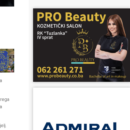
a
prega
a
elj.