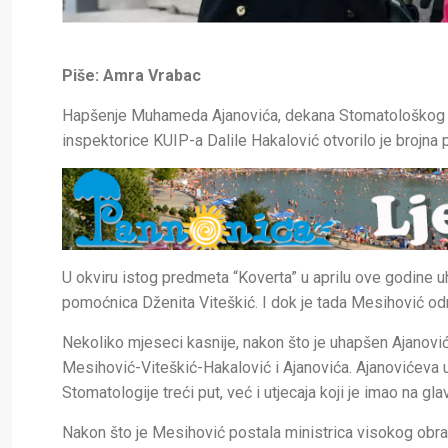
Piše: Amra Vrabac
Hapšenje Muhameda Ajanovića, dekana Stomatološkog fak
inspektorice KUIP-a Dalile Hakalović otvorilo je brojna 
U okviru istog predmeta “Koverta” u aprilu ove godine 
pomoćnica Dženita Viteškić. I dok je tada Mesihović odr
Nekoliko mjeseci kasnije, nakon što je uhapšen Ajanović 
Mesihović-Viteškić-Hakalović i Ajanovića. Ajanovićeva
Stomatologije treći put, već i utjecaja koji je imao na g
Nakon što je Mesihović postala ministrica visokog obrazo