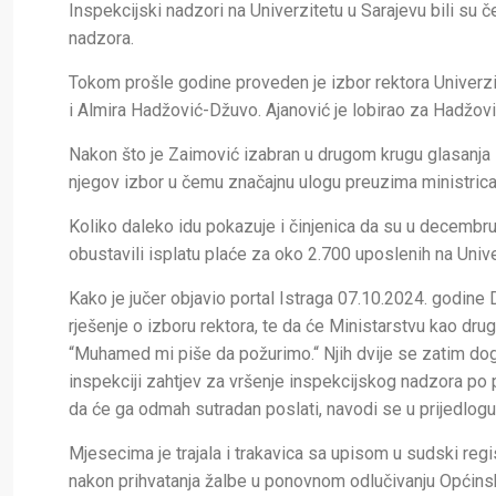
Inspekcijski nadzori na Univerzitetu u Sarajevu bili su 
nadzora.
Tokom prošle godine proveden je izbor rektora Univerzit
i Almira Hadžović-Džuvo. Ajanović je lobirao za Hadžović
Nakon što je Zaimović izabran u drugom krugu glasanja s
njegov izbor u čemu značajnu ulogu preuzima ministric
Koliko daleko idu pokazuje i činjenica da su u decembru
obustavili isplatu plaće za oko 2.700 uposlenih na Unive
Kako je jučer objavio portal Istraga 07.10.2024. godine 
rješenje o izboru rektora, te da će Ministarstvu kao 
“Muhamed mi piše da požurimo.“ Njih dvije se zatim dog
inspekciji zahtjev za vršenje inspekcijskog nadzora po p
da će ga odmah sutradan poslati, navodi se u prijedlogu
Mjesecima je trajala i trakavica sa upisom u sudski regi
nakon prihvatanja žalbe u ponovnom odlučivanju Općinsk