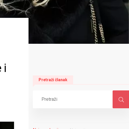
 i
Pretraži članak