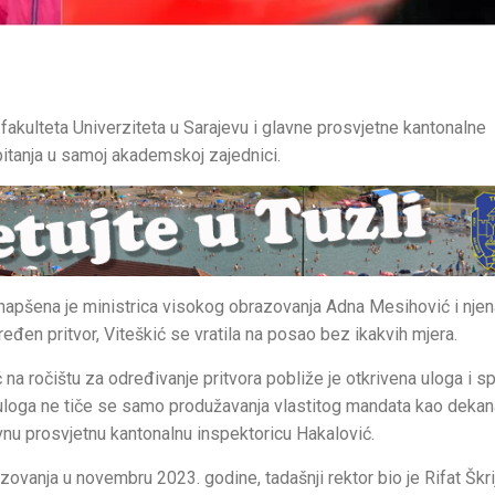
ulteta Univerziteta u Sarajevu i glavne prosvjetne kantonalne
pitanja u samoj akademskoj zajednici.
uhapšena je ministrica visokog obrazovanja Adna Mesihović i njen
eđen pritvor, Viteškić se vratila na posao bez ikakvih mjera.
na ročištu za određivanje pritvora pobliže je otkrivena uloga i s
 uloga ne tiče se samo produžavanja vlastitog mandata kao dekan
lavnu prosvjetnu kantonalnu inspektoricu Hakalović.
vanja u novembru 2023. godine, tadašnji rektor bio je Rifat Škrij