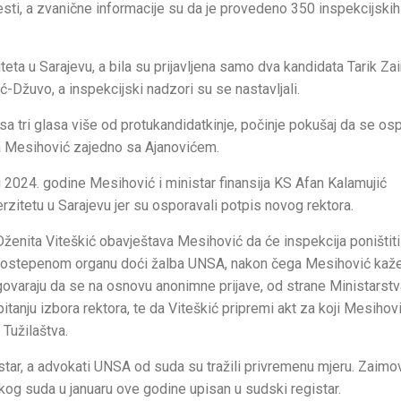
česti, a zvanične informacije su da je provedeno 350 inspekcijskih
eta u Sarajevu, a bila su prijavljena samo dva kandidata Tarik Za
-Džuvo, a inspekcijski nadzori su se nastavljali.
a tri glasa više od protukandidatkinje, počinje pokušaj da se osp
a Mesihović zajedno sa Ajanovićem.
 2024. godine Mesihović i ministar finansija KS Afan Kalamujić
rzitetu u Sarajevu jer su osporavali potpis novog rektora.
Dženita Viteškić obavještava Mesihović da će inspekcija poništiti
drugostepenom organu doći žalba UNSA, nakon čega Mesihović kaže
ovaraju da se na osnovu anonimne prijave, od strane Ministarstv
itanju izbora rektora, te da Viteškić pripremi akt za koji Mesihov
 Tužilaštva.
star, a advokati UNSA od suda su tražili privremenu mjeru. Zaimov
og suda u januaru ove godine upisan u sudski registar.