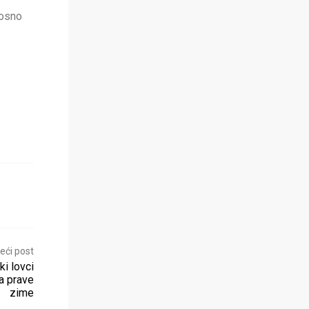
nosno
eći post
 lovci
ma prave
zime