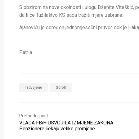
S obzirom na nove okolnosti i ulogu Dženite Viteškić, pos
da li će Tužilaštvo KS sada tražiti mjere zabrane.
Ajanoviću je određen jednomjesečni pritvor, dok je Hak
Patria
Izdvojeno
Scroll
Prethodni post
VLADA FBiH USVOJILA IZMJENE ZAKONA:
Penzionere čekaju velike promjene