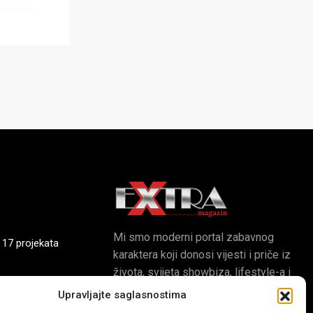
Mi smo moderni portal zabavnog
 17 projekata
karaktera koji donosi vijesti i priče iz
života, svijeta showbiza, lifestyle-a i
popularne kulture.
Upravljajte saglasnostima
 Husino