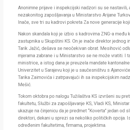
Anonimne prijave i inspekcijski nadzori su se nastavili
nezakonitog zapošljavanja u Ministarstvo Arijane Turkovi
Inače, sve tri su kadrovi pokreta Za nove generacije ko
Nakon skandala koji je izbio s kadrovima ZNG-a među k
zastupnika u Skupštini KS. On je inače direktor jednog in
Tarik Jažić, dešava se neočekivan obrat. Mesihović odluč
mjerama zabrane i u Ministarstvo se ne može vratiti. I 
ministrice, a istog dana je preuzela mandate kantonalne 
Univerzitet u Sarajevu koji je u saučesništvu s Ajanov
Tarika Zaimovića i zatrpavajući ih sa inspekcijskim nadz
Mešić.
Tokom oktobra po nalogu Tužilaštva KS izvršeni su pre
fakultetu, Službi za zapošljavanje KS, Vladi KS, Minista
ukazuje na činjenicu da je predmet “Koverta” jedan od slo
direktori, dekani u sprezi sa nekoliko političkih opcija.
određenim fakultetima, firmama, projektima.