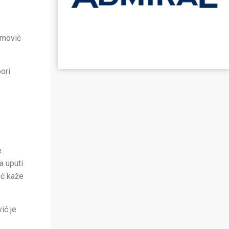
imović
ori
:
a uputi
ić kaže
ić je