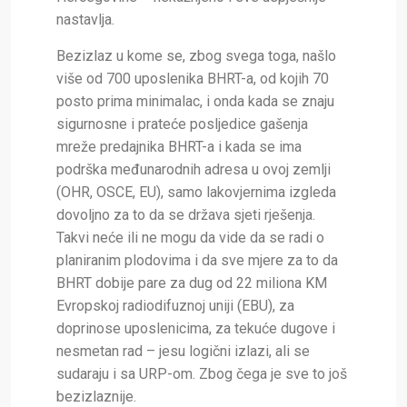
nastavlja.
Bezizlaz u kome se, zbog svega toga, našlo
više od 700 uposlenika BHRT-a, od kojih 70
posto prima minimalac, i onda kada se znaju
sigurnosne i prateće posljedice gašenja
mreže predajnika BHRT-a i kada se ima
podrška međunarodnih adresa u ovoj zemlji
(OHR, OSCE, EU), samo lakovjernima izgleda
dovoljno za to da se država sjeti rješenja.
Takvi neće ili ne mogu da vide da se radi o
planiranim plodovima i da sve mjere za to da
BHRT dobije pare za dug od 22 miliona KM
Evropskoj radiodifuznoj uniji (EBU), za
doprinose uposlenicima, za tekuće dugove i
nesmetan rad – jesu logični izlazi, ali se
sudaraju i sa URP-om. Zbog čega je sve to još
bezizlaznije.