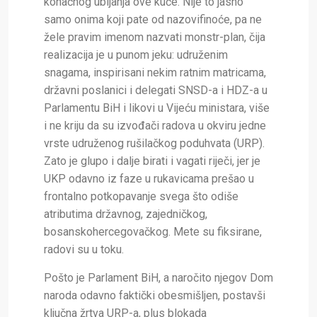
konačnog ubijanja ove kuće. Nije to jasno
samo onima koji pate od nazovifinoće, pa ne
žele pravim imenom nazvati monstr-plan, čija
realizacija je u punom jeku: udruženim
snagama, inspirisani nekim ratnim matricama,
državni poslanici i delegati SNSD-a i HDZ-a u
Parlamentu BiH i likovi u Vijeću ministara, više
i ne kriju da su izvođači radova u okviru jedne
vrste udruženog rušilačkog poduhvata (URP).
Zato je glupo i dalje birati i vagati riječi, jer je
UKP odavno iz faze u rukavicama prešao u
frontalno potkopavanje svega što odiše
atributima državnog, zajedničkog,
bosanskohercegovačkog. Mete su fiksirane,
radovi su u toku.
Pošto je Parlament BiH, a naročito njegov Dom
naroda odavno faktički obesmišljen, postavši
ključna žrtva URP-a, plus blokada