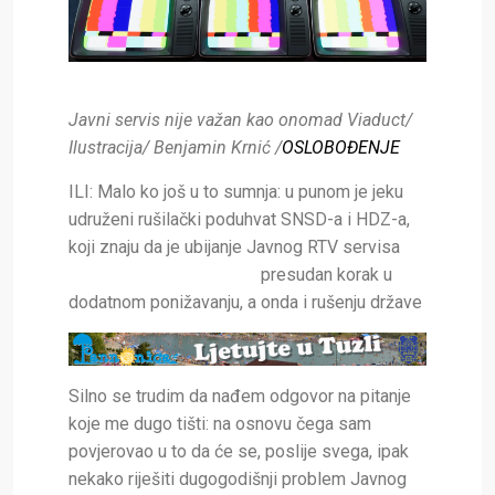
Javni servis nije važan kao onomad Viaduct/
Ilustracija/ Benjamin Krnić /
OSLOBOĐENJE
ILI: Malo ko još u to sumnja: u punom je jeku
udruženi rušilački poduhvat SNSD-a i HDZ-a,
koji znaju da je ubijanje
Javnog RTV servisa
presudan korak u
dodatnom ponižavanju, a onda i rušenju države
Silno se trudim da nađem odgovor na pitanje
koje me dugo tišti: na osnovu čega sam
povjerovao u to da će se, poslije svega, ipak
nekako riješiti dugogodišnji problem Javnog