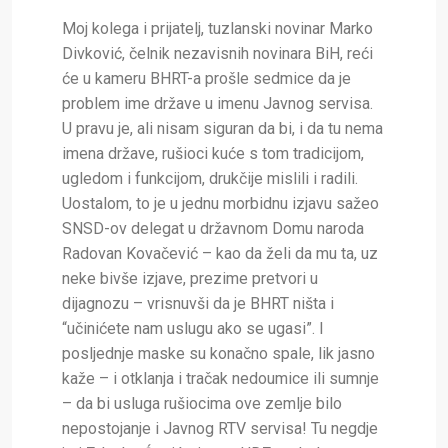
Moj kolega i prijatelj, tuzlanski novinar Marko
Divković, čelnik nezavisnih novinara BiH, reći
će u kameru BHRT-a prošle sedmice da je
problem ime države u imenu Javnog servisa.
U pravu je, ali nisam siguran da bi, i da tu nema
imena države, rušioci kuće s tom tradicijom,
ugledom i funkcijom, drukčije mislili i radili.
Uostalom, to je u jednu morbidnu izjavu sažeo
SNSD-ov delegat u državnom Domu naroda
Radovan Kovačević – kao da želi da mu ta, uz
neke bivše izjave, prezime pretvori u
dijagnozu – vrisnuvši da je BHRT ništa i
“učinićete nam uslugu ako se ugasi”. I
posljednje maske su konačno spale, lik jasno
kaže – i otklanja i tračak nedoumice ili sumnje
– da bi usluga rušiocima ove zemlje bilo
nepostojanje i Javnog RTV servisa! Tu negdje