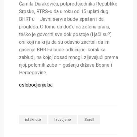
Ćamila Durakovića, potpredsjednika Republike
Srpske, RTRS-u da u roku od 15 uplati dug
BHRT-u – Javni servis bude spašen i da
progleda. O tome da dođe na zelenu granu,
teško je govoriti sve dok postoje (i jači su?)
oni koji ne kriju da su odavno zacrtali da im
gašenje BHRT-a bude odlučujući korak ka
zabludi, na kojoj dosad mnogi, zijevajući prema
njoj, polomili zube – gašenju države Bosne i
Hercegovine.
oslobodjenje.ba
istaknuto
Izdvojeno
Scroll