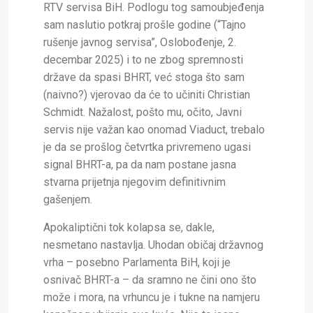
RTV servisa BiH. Podlogu tog samoubjeđenja
sam naslutio potkraj prošle godine (“Tajno
rušenje javnog servisa”, Oslobođenje, 2.
decembar 2025) i to ne zbog spremnosti
države da spasi BHRT, već stoga što sam
(naivno?) vjerovao da će to učiniti Christian
Schmidt. Nažalost, pošto mu, očito, Javni
servis nije važan kao onomad Viaduct, trebalo
je da se prošlog četvrtka privremeno ugasi
signal BHRT-a, pa da nam postane jasna
stvarna prijetnja njegovim definitivnim
gašenjem.
Apokaliptični tok kolapsa se, dakle,
nesmetano nastavlja. Uhodan običaj državnog
vrha – posebno Parlamenta BiH, koji je
osnivač BHRT-a – da sramno ne čini ono što
može i mora, na vrhuncu je i tukne na namjeru