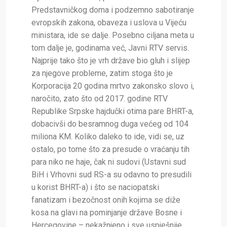
Predstavničkog doma i podzemno sabotiranje
evropskih zakona, obaveza i uslova u Vijeću
ministara, ide se dalje. Posebno ciljana meta u
tom dalje je, godinama već, Javni RTV servis.
Najprije tako što je vrh države bio gluh i slijep
za njegove probleme, zatim stoga što je
Korporacija 20 godina mrtvo zakonsko slovo i,
naročito, zato što od 2017. godine RTV
Republike Srpske hajdučki otima pare BHRT-a,
dobacivši do besramnog duga većeg od 104
miliona KM. Koliko daleko to ide, vidi se, uz
ostalo, po tome što za presude o vraćanju tih
para niko ne haje, čak ni sudovi (Ustavni sud
BiH i Vrhovni sud RS-a su odavno to presudili
u korist BHRT-a) i što se naciopatski
fanatizam i bezočnost onih kojima se diže
kosa na glavi na pominjanje države Bosne i
Hercegovine – nekažnjeno i sve uspješnije