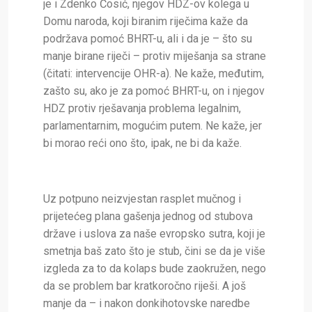
je i Zdenko Ćosić, njegov HDZ-ov kolega u
Domu naroda, koji biranim riječima kaže da
podržava pomoć BHRT-u, ali i da je – što su
manje birane riječi – protiv miješanja sa strane
(čitati: intervencije OHR-a). Ne kaže, međutim,
zašto su, ako je za pomoć BHRT-u, on i njegov
HDZ protiv rješavanja problema legalnim,
parlamentarnim, mogućim putem. Ne kaže, jer
bi morao reći ono što, ipak, ne bi da kaže.
Uz potpuno neizvjestan rasplet mučnog i
prijetećeg plana gašenja jednog od stubova
države i uslova za naše evropsko sutra, koji je
smetnja baš zato što je stub, čini se da je više
izgleda za to da kolaps bude zaokružen, nego
da se problem bar kratkoročno riješi. A još
manje da – i nakon donkihotovske naredbe