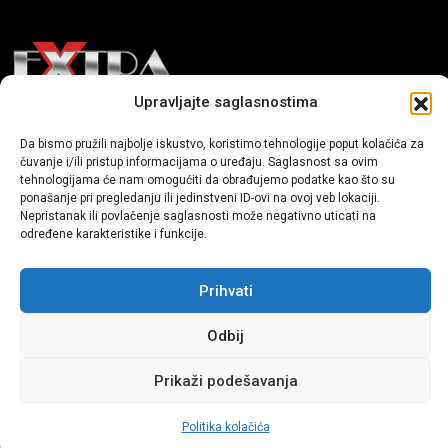
Upravljajte saglasnostima
Mi smo moderni portal zabavnog karaktera koji donosi vijesti i
Da bismo pružili najbolje iskustvo, koristimo tehnologije poput kolačića za
priče iz života, svijeta showbiza, lifestyle-a i popularne kulture.
čuvanje i/ili pristup informacijama o uređaju. Saglasnost sa ovim
tehnologijama će nam omogućiti da obrađujemo podatke kao što su
ponašanje pri pregledanju ili jedinstveni ID-ovi na ovoj veb lokaciji.
Nepristanak ili povlačenje saglasnosti može negativno uticati na
određene karakteristike i funkcije.
Prihvati
Sva prava zadržana | extra.ba by profm.ba
Odbij
Dev:
www.senidh.com
Prikaži podešavanja
Politika kolačića