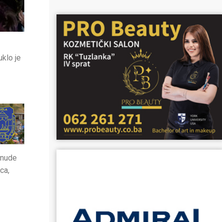
uklo je
onude
ca,