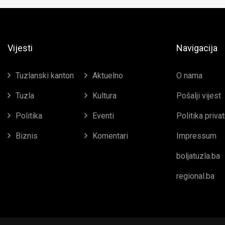
Vijesti
Navigacija
Tuzlanski kanton
Aktuelno
O nama
Tuzla
Kultura
Pošalji vijest
Politika
Eventi
Politika priva
Biznis
Komentari
Impressum
boljatuzla.ba
regional.ba