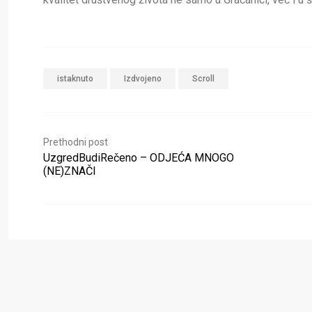
istaknuto
Izdvojeno
Scroll
Prethodni post
UzgredBudiRečeno – ODJEĆA MNOGO
(NE)ZNAČI