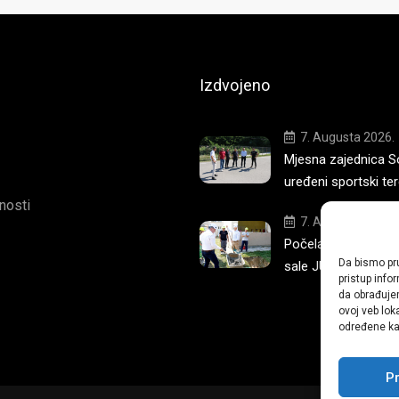
Izdvojeno
7. Augusta 2026.
Mjesna zajednica S
uređeni sportski te
tnosti
7. Augusta 2026.
Počela izgradnja no
Da bismo pru
sale JU OŠ
pristup inf
da obrađujem
ovoj veb lok
određene kar
Pr