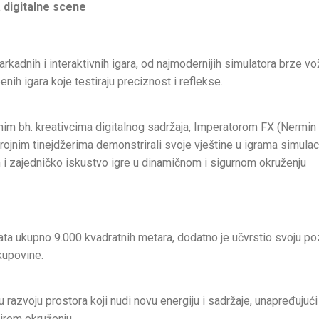
 digitalne scene
 arkadnih i interaktivnih igara, od najmodernijih simulatora brze vo
nih igara koje testiraju preciznost i reflekse.
im bh. kreativcima digitalnog sadržaja, Imperatorom FX (Nermin
rojnim tinejdžerima demonstrirali svoje vještine u igrama simulaci
i zajedničko iskustvo igre u dinamičnom i sigurnom okruženju
ta ukupno 9.000 kvadratnih metara, dodatno je učvrstio svoju poz
kupovine.
 razvoju prostora koji nudi novu energiju i sadržaje, unapređujući
širem okruženju.