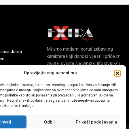
Mi smo moderni portal zabavnog
olana dobila
karaktera koji donosi vijesti i priče iz
ren
života, svijeta showbiza, lifestyle-a i
popularne kulture.
Upravljajte saglasnostima
ve fiskulturne
žili najbolje iskustvo, koristimo tehnologije poput kolačića za čuvanje i/ili
ormacijama o uređaju. Saglasnost sa ovim tehnologijama će nam omogućiti
o podatke kao što su ponašanje pri pregledanju ili jedinstveni ID-ovi na
aciji. Nepristanak ili povlačenje saglasnosti može negativno uticati na
akteristike i funkcije.
ihvati
Odbij
Prikaži podešavanja