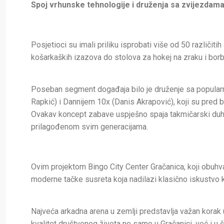
Spoj vrhunske tehnologije i druženja sa zvijezdama
Posjetioci su imali priliku isprobati više od 50 različitih
košarkaških izazova do stolova za hokej na zraku i borbe
Poseban segment događaja bilo je druženje sa popularn
Rapkić) i Dannijem 10x (Danis Akrapović), koji su pred b
Ovakav koncept zabave uspješno spaja takmičarski duh 
prilagođenom svim generacijama.
Ovim projektom Bingo City Center Gračanica, koji obuhva
moderne tačke susreta koja nadilazi klasično iskustvo 
Najveća arkadna arena u zemlji predstavlja važan korak u
kvalitet društvenog života ne samo u Gračanici, već i u 