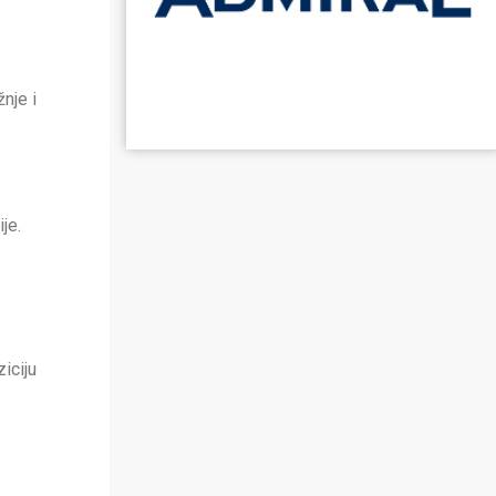
žnje i
je.
iciju