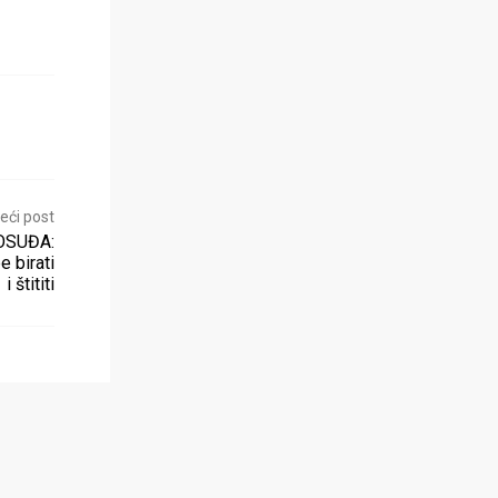
eći post
OSUĐA:
e birati
i štititi