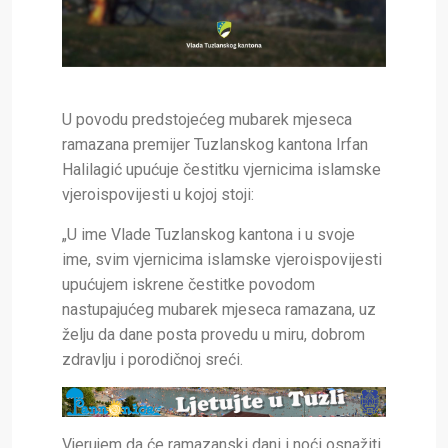
U povodu predstojećeg mubarek mjeseca
ramazana premijer Tuzlanskog kantona Irfan
Halilagić upućuje čestitku vjernicima islamske
vjeroispovijesti u kojoj stoji:
„U ime Vlade Tuzlanskog kantona i u svoje
ime, svim vjernicima islamske vjeroispovijesti
upućujem iskrene čestitke povodom
nastupajućeg mubarek mjeseca ramazana, uz
želju da dane posta provedu u miru, dobrom
zdravlju i porodičnoj sreći.
Vjerujem da će ramazanski dani i noći osnažiti