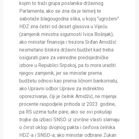
kojim to traži grupa poslanika državnog
Parlamenta; ako se zna da je temelj te
sabotaže blagougodna slika, u kojoj “ugroženi”
HDZ ima četiri od deset glasova u Vijeću
(zamjenik ministra sigurnosti Ivica Bošnjak);
ako ministar finansija i trezora Srđan Amidžić
nesmetano blokira državni budžet kad treba
osigurati pare za vanredne predsjedničke
izbore u Republici Srpskoj, pa to mora uraditi
njegov zamjenik, jer se ministar prema
budžetu odnosi kao prema ličnom bankomatu;
ako Upravni odbor Uprave za indirektno
oporezivanje, čiji je čelnik Amidžić, ne mijenja
procente raspodjele prihoda iz 2023. godine,
pa RS uzima tuđe pare; ako se svi pokušaji
trojke da izbaci SNSD iz izvršne vlasti slamaju
o čvrst oklop dvojnog pakta i ćeifova čelnika
HDZ-a i SNSD-a; ako ministar odbrane Zukan