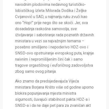
navodnim plodovima nedavnog turističko-
lobističkog izleta Milorada Dodika i Željke
Cvijanović u SAD, u najmanju ruku zvuči kao
ono “Hop!” prije nego što se skoči. Jer, sva
dosadašnja raskošna samovolja, sve
iživljavanje i sabotiranje rada poznatih državnih
ministara u vezi sa najvažnijim temama –
posebno smišljeno i nepoderivo HDZ-ovo i
SNSD-ovo opstruiranje evropskog puta, krajnje
naivnim i nepromišljenim čini čak i samo
tragove orgastičnog i euforičnog zadovoljstva
zbog samo ovog pitanja.
Ako znamo da predsjedavajuća Vijeća
ministara Borjana Krišto više od godine uporno
blokira popunjavanja mjesta ministra
sigurnosti, čuvajući stabilnost pakta HDZ-a i
SNSD-a i da ne daje pet para za zvaničan akt