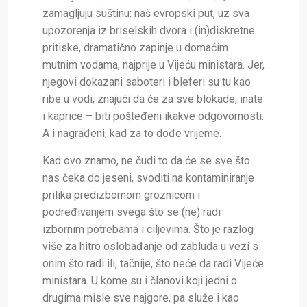
zamagljuju suštinu: naš evropski put, uz sva
upozorenja iz briselskih dvora i (in)diskretne
pritiske, dramatično zapinje u domaćim
mutnim vodama, najprije u Vijeću ministara. Jer,
njegovi dokazani saboteri i bleferi su tu kao
ribe u vodi, znajući da će za sve blokade, inate
i kaprice – biti pošteđeni ikakve odgovornosti.
A i nagrađeni, kad za to dođe vrijeme.
Kad ovo znamo, ne čudi to da će se sve što
nas čeka do jeseni, svoditi na kontaminiranje
prilika predizbornom groznicom i
podređivanjem svega što se (ne) radi
izbornim potrebama i ciljevima. Što je razlog
više za hitro oslobađanje od zabluda u vezi s
onim što radi ili, tačnije, što neće da radi Vijeće
ministara. U kome su i članovi koji jedni o
drugima misle sve najgore, pa služe i kao