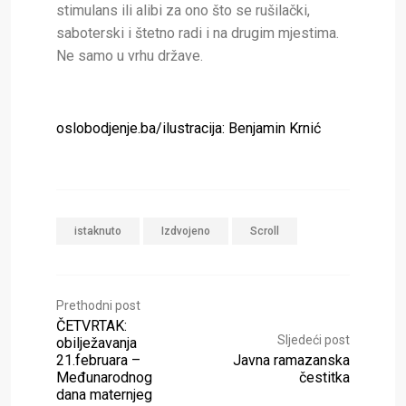
stimulans ili alibi za ono što se rušilački,
saboterski i štetno radi i na drugim mjestima.
Ne samo u vrhu države.
oslobodjenje.ba/ilustracija: Benjamin Krnić
istaknuto
Izdvojeno
Scroll
Prethodni post
ČETVRTAK:
Sljedeći post
obilježavanja
21.februara –
Javna ramazanska
Međunarodnog
čestitka
dana maternjeg