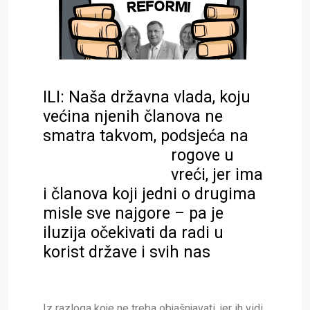
ILI: Naša državna vlada, koju
većina njenih članova ne
smatra takvom, podsjeća na
rogove u
vreći, jer ima
i članova koji jedni o drugima
misle sve najgore – pa je
iluzija očekivati da radi u
korist države i svih nas
Iz razloga koje ne treba objašnjavati, jer ih vidi