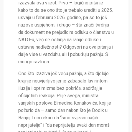
izazvala ova vijest. Prvo – logično pitanje
kako to da se ono što je trebalo uraditi u 2025.
usvaja u februaru 2026. godine, pa se to još
nazove uspjehom, i drugo – šta znači tvrdnja
da dokument ne prejudicira odluku o članstvu u
NATO-u, već se oslanja na ranije odluke i
ustavne nadležnosti? Odgovori na ova pitanja i
dalje vise u vazduhu, ali i pobuđuju pažnju. S
mnogo razloga.
Ono što izaziva još veću pažnju, a što djeluje
krajnje neuvjerljivo jer je zabasalo lavirintom
iluzija i optimizma bez pokrića, sadržaj je
oficijelnih reakcija. Prije svega, ministra
vanjskih poslova Elmedina Konakovića, koji je
požurio da – samo dan nakon što je Dodik u
Banjoj Luci rekao da “smo svjesni naših
neprijatelja” i “da neprijatelju svaki dan moraš