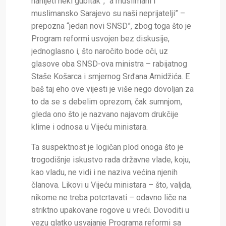
nanijeti neki gubitak”, “a muslimani i
muslimansko Sarajevo su naši neprijatelji” –
prepozna “jedan novi SNSD”, zbog toga što je
Program reformi usvojen bez diskusije,
jednoglasno i, što naročito bode oči, uz
glasove oba SNSD-ova ministra – rabijatnog
Staše Košarca i smjernog Srđana Amidžića. E
baš taj eho ove vijesti je više nego dovoljan za
to da se s debelim oprezom, čak sumnjom,
gleda ono što je nazvano najavom drukčije
klime i odnosa u Vijeću ministara.
Ta suspektnost je logičan plod onoga što je
trogodišnje iskustvo rada državne vlade, koju,
kao vladu, ne vidi i ne naziva većina njenih
članova. Likovi u Vijeću ministara – što, valjda,
nikome ne treba potcrtavati – odavno liče na
striktno upakovane rogove u vreći. Dovoditi u
vezu glatko usvajanje Programa reformi sa