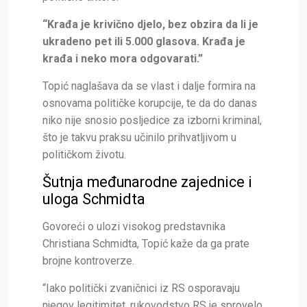
“Krađa je krivično djelo, bez obzira da li je
ukradeno pet ili 5.000 glasova. Krađa je
krađa i neko mora odgovarati.”
Topić naglašava da se vlast i dalje formira na
osnovama političke korupcije, te da do danas
niko nije snosio posljedice za izborni kriminal,
što je takvu praksu učinilo prihvatljivom u
političkom životu.
Šutnja međunarodne zajednice i
uloga Schmidta
Govoreći o ulozi visokog predstavnika
Christiana Schmidta, Topić kaže da ga prate
brojne kontroverze.
“Iako politički zvaničnici iz RS osporavaju
njegov legitimitet, rukovodstvo RS je sprovelo