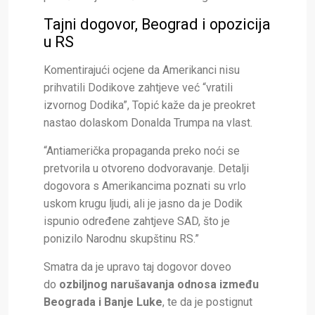
Tajni dogovor, Beograd i opozicija
u RS
Komentirajući ocjene da Amerikanci nisu
prihvatili Dodikove zahtjeve već “vratili
izvornog Dodika”, Topić kaže da je preokret
nastao dolaskom Donalda Trumpa na vlast.
“Antiamerička propaganda preko noći se
pretvorila u otvoreno dodvoravanje. Detalji
dogovora s Amerikancima poznati su vrlo
uskom krugu ljudi, ali je jasno da je Dodik
ispunio određene zahtjeve SAD, što je
ponizilo Narodnu skupštinu RS.”
Smatra da je upravo taj dogovor doveo
do
ozbiljnog narušavanja odnosa između
Beograda i Banje Luke
, te da je postignut