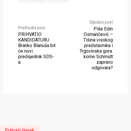
Sljedeći post
Prethodni post
Piše Edin
PRIHVATIO
Osmančević –
KANDIDATURU
Tišina visokog
Branko Blanuša bit
predstavnika i
će novi
Trgovinska gora:
predsjednik SDS-
kome Schmidt
a
zapravo
odgovara?
Pretraži članak