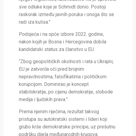
sve odluke koje je Schmidt donio. Postoji
raskorak između javnih poruka i onoga što se
radi iza kulisa.”
Podsjeća i na opće izbore 2022. godine,
nakon kojih je Bosna i Hercegovina dobila
kandidatski status za članstvo u EU.
“Zbog geopolitičkih okolnosti i rata u Ukrajini,
EU je zatvorila oči pred brojnim
nepravilnostima, falsifikatima i političkom
korupcijom. Dominirao je koncept
stabilokratije, po cijenu demokratije, slobode
medija i ljudskih prava.”
Prema njenim riječima, rezultat takvog
pristupa su autokratski sistemi i lideri koji
grubo krše demokratske principe, uz prešutnu
podršku dijela međunarodnih krugova.