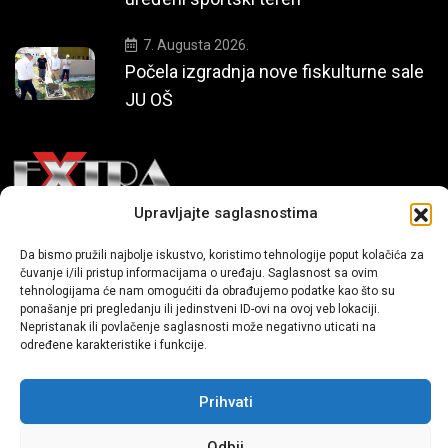
7. Augusta 2026.
Počela izgradnja nove fiskulturne sale
JU OŠ
Upravljajte saglasnostima
Mi smo moderni portal zabavnog karaktera koji donosi vijesti i
Da bismo pružili najbolje iskustvo, koristimo tehnologije poput kolačića za
priče iz života, svijeta showbiza, lifestyle-a i popularne kulture.
čuvanje i/ili pristup informacijama o uređaju. Saglasnost sa ovim
tehnologijama će nam omogućiti da obrađujemo podatke kao što su
ponašanje pri pregledanju ili jedinstveni ID-ovi na ovoj veb lokaciji.
Nepristanak ili povlačenje saglasnosti može negativno uticati na
određene karakteristike i funkcije.
Prihvati
Sva prava zadržana | extra.ba by profm.ba
Odbij