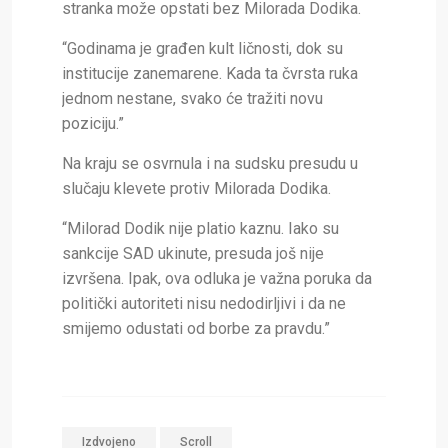
stranka može opstati bez Milorada Dodika.
“Godinama je građen kult ličnosti, dok su
institucije zanemarene. Kada ta čvrsta ruka
jednom nestane, svako će tražiti novu
poziciju.”
Na kraju se osvrnula i na sudsku presudu u
slučaju klevete protiv Milorada Dodika.
“Milorad Dodik nije platio kaznu. Iako su
sankcije SAD ukinute, presuda još nije
izvršena. Ipak, ova odluka je važna poruka da
politički autoriteti nisu nedodirljivi i da ne
smijemo odustati od borbe za pravdu.”
Izdvojeno
Scroll