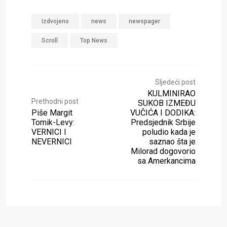
Izdvojeno
news
newspager
Scroll
Top News
Sljedeći post
KULMINIRAO
Prethodni post
SUKOB IZMEĐU
Piše Margit
VUČIĆA I DODIKA:
Tomik-Levy:
Predsjednik Srbije
VERNICI I
poludio kada je
NEVERNICI
saznao šta je
Milorad dogovorio
sa Amerkancima