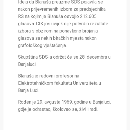
Ideja da Blanuša preuzme SDS pojavila se
nakon prijevremenih izbora za predsjednika
RS na kojim je Blanuša osvojio 212.605
glasova. CIK još uvijek nije potvrdio rezultate
izbora s obzirom na ponavljeno brojanja
glasova sa nekih biračkih mjesta nakon
grafološkog vještačenja.
Skupština SDS-a održat će se 28. decembra u
Banjaluci.
Blanuša je redovni profesor na
Elektrotehničkom fakultetu Univerziteta u
Banja Luci.
Rođen je 29. avgusta 1969. godine u Banjaluci,
gdje je odrastao, školovao se, živi i radi.