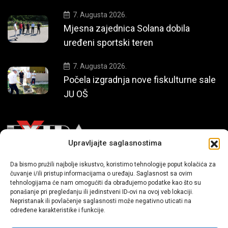
7. Augusta 2026.
Mjesna zajednica Solana dobila
uređeni sportski teren
7. Augusta 2026.
Počela izgradnja nove fiskulturne sale
JU OŠ
Upravljajte saglasnostima
Da bismo pružili najbolje iskustvo, koristimo tehnologije poput kolačića za
Mi smo moderni portal zabavnog karaktera koji donosi vijesti i
čuvanje i/ili pristup informacijama o uređaju. Saglasnost sa ovim
priče iz života, svijeta showbiza, lifestyle-a i popularne kulture.
tehnologijama će nam omogućiti da obrađujemo podatke kao što su
ponašanje pri pregledanju ili jedinstveni ID-ovi na ovoj veb lokaciji.
Nepristanak ili povlačenje saglasnosti može negativno uticati na
određene karakteristike i funkcije.