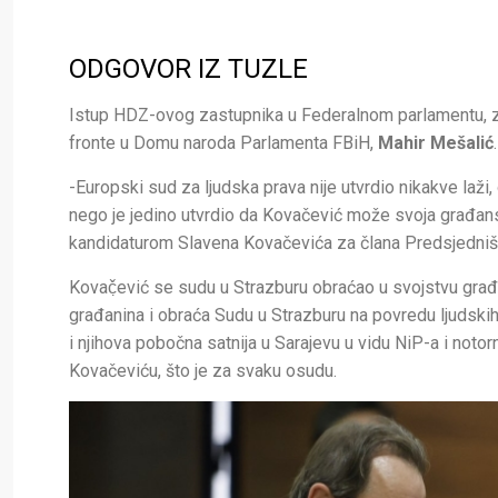
ODGOVOR IZ TUZLE
Istup HDZ-ovog zastupnika u Federalnom parlamentu, z
fronte u Domu naroda Parlamenta FBiH,
Mahir Mešalić
.
-Europski sud za ljudska prava nije utvrdio nikakve laž
nego je jedino utvrdio da Kovačević može svoja građansk
kandidaturom Slavena Kovačevića za člana Predsjedništ
Kovač̣ević se sudu u Strazburu obraćao u svojstvu građan
građanina i obraća Sudu u Strazburu na povredu ljudskih
i njihova pobočna satnija u Sarajevu u vidu NiP-a i not
Kovačeviću, što je za svaku osudu.