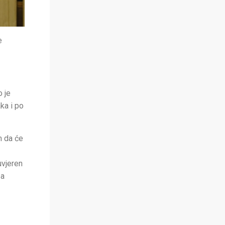
e
o je
ka i po
m da će
uvjeren
za