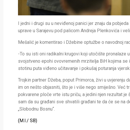
I jedni i drugi su u neviđenoj panici jer znaju da pobjed
uprave u Sarajevu pod palicom Andreja Plenkovića i veli
Mešalić je komentirao i Džebine optužbe o navodnoj radi
-To su isti oni radikalni krugovi koji utočište pronala
svojstveno epohi ovovremenih mrzitelja BiH kojima se ins
stotinu puta viđeno učitavanje i pokušaj poturanja vjers
Trojkin partner Džeba, poput Primorca, živi u uvjerenju d
im on nešto objasniti, što je i više nego smiješno. Već
pokvarene ploče vrte istu priču, a jedini njen rezultat j
sam da su građani sve shvatili građani te da će se na 
„Slobodnu Bosnu“.
(M.I./ SB)