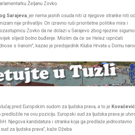
rlamentarku Željanu Zovko.
kog Sarajeva
, jer nema jasnih osuda niti iz njegove stranke niti o
zam nije prihvatljiv. On izravno ruši prioritetne politike mira i
urozastupnicu Zovko da ne dolazi u Sarajevo zbog njezine sigurnos
jek slijedi bolno buđenje. Mislim da će se Helez ispričati
dnose s Iranom”, kazao je predsjednik Kluba Hrvata u Domu naro
ao slučaj pred Europskim sudom za ljudska prava, a to je
Kovačević
ga predložile na ovu poziciju. Europski sud za ljudska prava je utvr
 BiH. Njegova kandidatura i stranka koja ga predlaže jednostavno
sud za ljudska prava”, kaže Džeba.