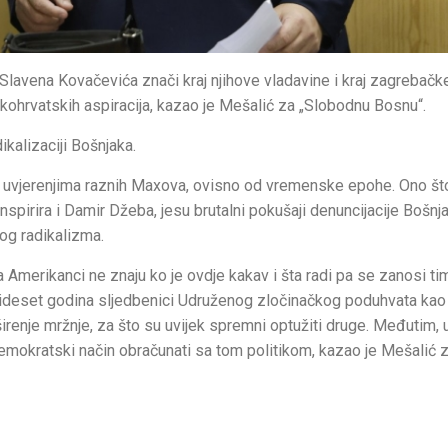
a Slavena Kovačevića znači kraj njihove vladavine i kraj zagrebačk
kohrvatskih aspiracija, kazao je Mešalić za „Slobodnu Bosnu“.
kalizaciji Bošnjaka.
ze u uvjerenjima raznih Maxova, ovisno od vremenske epohe. Ono št
pirira i Damir Džeba, jesu brutalni pokušaji denuncijacije Bošnja
kog radikalizma.
a Amerikanci ne znaju ko je ovdje kakav i šta radi pa se zanosi ti
 trideset godina sljedbenici Udruženog zločinačkog poduhvata kao
e širenje mržnje, za što su uvijek spremni optužiti druge. Međutim, 
demokratski način obračunati sa tom politikom, kazao je Mešalić 