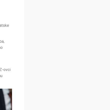
ratske
ba,
mo
DZ-ovci
nu