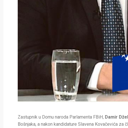
Zastupnik u Domu naroda Parlamenta FBiH,
Damir Dž
Bošnjaka, a nakon kandidature Slavena Kovačevića za čl