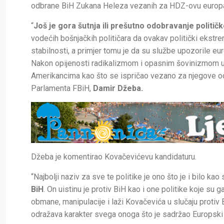
odbrane BiH Zukana Heleza vezanih za HDZ-ovu europa
“
Još je gora šutnja ili prešutno odobravanje politič
vodećih bošnjačkih političara da ovakav politički ekstremi
stabilnosti, a primjer tomu je da su službe upozorile e
Nakon opijenosti radikalizmom i opasnim šovinizmom uvi
Amerikancima kao što se ispričao vezano za njegove o
Parlamenta FBiH,
Damir Džeba.
Džeba je komentirao Kovačevićevu kandidaturu.
“Najbolji naziv za sve te politike je ono što je i bilo k
BiH
. On uistinu je protiv BiH kao i one politike koje su 
obmane, manipulacije i laži Kovačevića u slučaju protiv
odražava karakter svega onoga što je sadržao Europski 