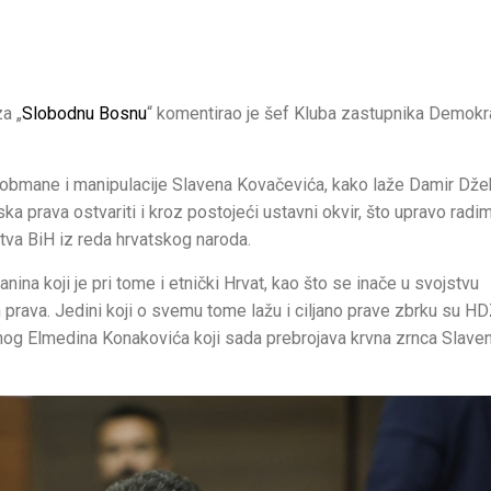
a „
Slobodnu Bosnu
“ komentirao je šef Kluba zastupnika Demok
i, obmane i manipulacije Slavena Kovačevića, kako laže Damir Dže
a prava ostvariti i kroz postojeći ustavni okvir, što upravo radi
va BiH iz reda hrvatskog naroda.
ina koji je pri tome i etnički Hrvat, kao što se inače u svojstvu
 prava. Jedini koji o svemu tome lažu i ciljano prave zbrku su H
ornog Elmedina Konakovića koji sada prebrojava krvna zrnca Slave