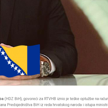
eba
(HDZ BiH), govoreći za RTVHB iznio je teške optužbe na raču
ana Predsjedništva BiH iz reda hrvatskog naroda i istupa ministr